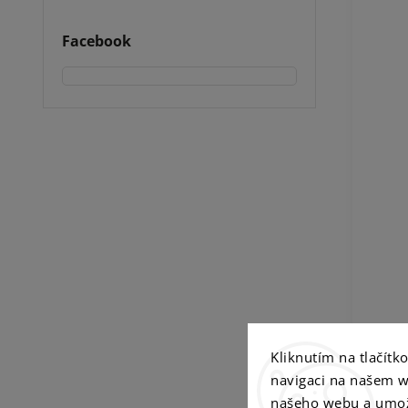
Facebook
Kliknutím na tlačít
navigaci na našem w
našeho webu a umož