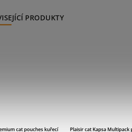
ISEJÍCÍ PRODUKTY
 cat Kapsa Multipack pro koťata
Brit Premium Cat Delicate