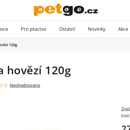
avce
Pro ptactvo
Ostatní
Novinky
Akce
ovězí 120g
a hovězí 120g
Neohodnoceno
Zna
Kód:
2