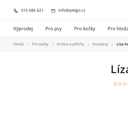
315 686 621
info@petgo.cz
Výprodej
Pro psy
Pro kočky
Pro hlod
Domů
Pro kočky
Krmivo a přílohy
Konzervy
Líza h
/
/
/
/
Líz