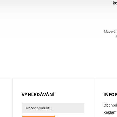
4x15g
kousky pro koťata 100g
PNÉ
SKLADEM
(>5 ks)
16 Kč
í kuřecího
Masové kapsičky Brit Premium pro koťata s
Šťavnaté
mivo pro
kuřecími kousky v omáčce.
vyrobené
VYHLEDÁVÁNÍ
INFO
Obchod
Reklama