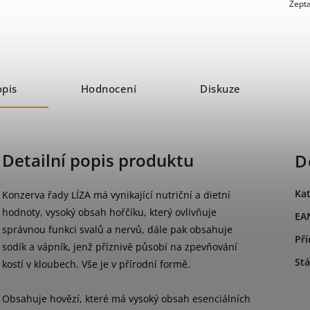
Zepta
opis
Hodnocení
Diskuze
Detailní popis produktu
D
Kat
Konzerva řady LÍZA má vynikající nutriční a dietní
hodnoty, vysoký obsah hořčíku, který ovlivňuje
EA
správnou funkci svalů a nervů, dále pak obsahuje
Pří
sodík a vápník, jenž příznivě působí na zpevňování
Stá
kostí v kloubech. Vše je v přírodní formě.
Obsahuje hovězí, které má vysoký obsah esenciálních