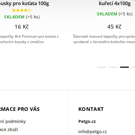
kuřecí 4x100g
Gravy with Turkey
SKLADEM
(>5 ks)
SKLADEM
(>5 ks
45 Kč
17 Kč
 masové kapsičky pro správný růst koťat
Filety s krocanem ve šťávě - ko
 z čerstvého kuřecího masa, bez barviv.
krmivo pro dospělé k
RMACE PRO VÁS
KONTAKT
ní podmínky
Petgo.cz
ce zboží
info
@
petgo.cz