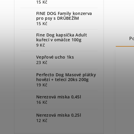
15 Kč
FINE DOG Family konzerva
pro psy s DRŮBEŽÍM
15 Kč
Fine Dog kapsička Adult
P
kuřecí v omáčce 100g
9 Kč
Vepřové ucho 1ks
23 Kč
Perfecto Dog Masové plátky
hovězí + telecí 20ks 200g
19 Kč
Nerezová miska 0,45l
16 Kč
Nerezová miska 0,25l
12 Kč