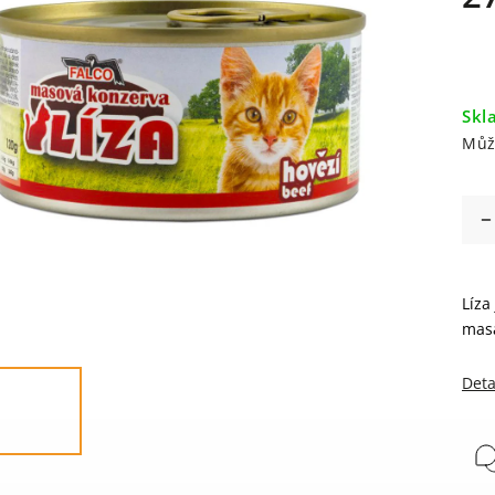
Skl
Můž
Líza
masa
Deta