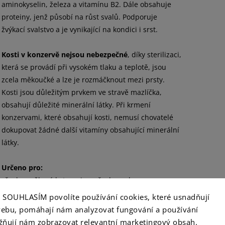
aminokyselin, železa a vitamínu B2. Dále obsahuje
proteiny, jenž působí na růst svalů. Podporuje
žvýkací svalstvo a je vynikající na kondici i srst.
Kosti v konzervě nejsou nebezpečné
, díky sterilizaci,
která se provádí při vysokém tlaku a teplotě, jsou
zcela měkoučké a lze je rozmáčknout mezi prsty.
Kosti jsou důležitým prvkem ve stravě mazlíčka,
obsahují důležité minerální látky. Při krmení
konzervami, které obsahují kosti, nemusí chovatelé
dokupovat žádné další vitamíny obsahující minerální
látky.
Určeno pro:
všechny věkové kategorie a všechna plemena.
ko SOUHLASÍM povolíte používání cookies, které usnadňují
Všechny produkty FALCO jsou přírodní a bez
ebu, pomáhají nám analyzovat fungování a používání
jakýchkoliv barviv, aromat, konzervantů,
ňují nám zobrazovat relevantní marketingový obsah.