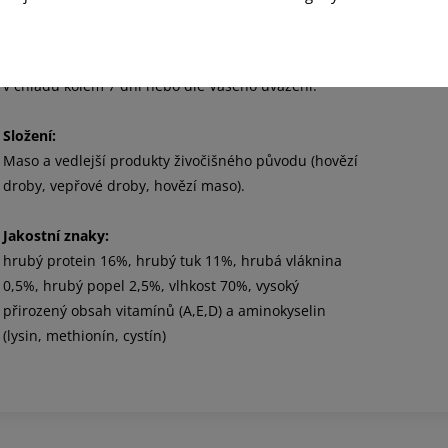
chemikálií, obilovin, rýže nebo sóji.
FALCO konzervy mají trvanlivost 3 roky.
Vydrží
v chladu kolem 7 dní nebo dle Vašeho uvážení.
Složení:
Maso a vedlejší produkty živočišného původu (hovězí
droby, vepřové droby, hovězí maso).
Jakostní znaky:
hrubý protein 16%, hrubý tuk 11%, hrubá vláknina
0,5%, hrubý popel 2,5%, vlhkost 70%, vysoký
přirozený obsah vitamínů (A,E,D) a aminokyselin
(lysin, methionín, cystín)