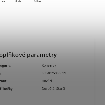
t se
Hlídat
Sdílet
oplňkové parametry
Konzervy
egorie
:
8594025086399
N
:
Hovězí
chuť
:
Dospělá
,
Starší
ří kočky
: