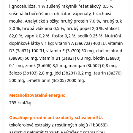
lignocelulóza, 1 % sušený rakytník řešetlákový, 0,5 %
sušená lichořeřišnice, uhličitan vápenatý, hrachová
mouka. Analytické složky: hrubý protein 7,0 %, hrubý tuk
3,0 %, hrubá vláknina 0,5 %, hrubý popel 2,0 %, vlhkost
82,0 %, vápník 0,2 %, fosfor 0,2 %, sodík 0,25 %. Nutriční
doplňkové látky v 1 kg: vitamín A (3a672a) 400 IU, vitamín
D3 (3a671) 100 IU, vitamín E (3a700) 50 mg, cholinchlorid
(3a890) 60 mg, vitamín B1 (3a821) 0,3 mg, biotin (3a880)
0,1 mg, zinek (3b606) 3,5 mg, mangan (3b502) 0,8 mg,
železo (3b103) 2,8 mg, jód (3b201) 0,2 mg, taurin (3a370)
500 mg, L-methionin (3c305) 2000 mg.
Metabolizovatelná energie:
755 kcal/kg.
Obsahuje přírodní antioxidanty schválené EU:
tokoferolové extrakty z rostlinných olejů (1b306(i)),
askorbyl palmitát (1b304) a výtažek z rozmarýnu.