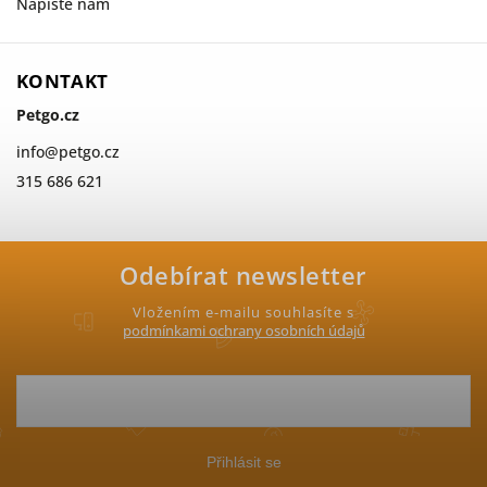
Napište nám
KONTAKT
Petgo.cz
info
@
petgo.cz
315 686 621
Odebírat newsletter
Vložením e-mailu souhlasíte s
podmínkami ochrany osobních údajů
Přihlásit se