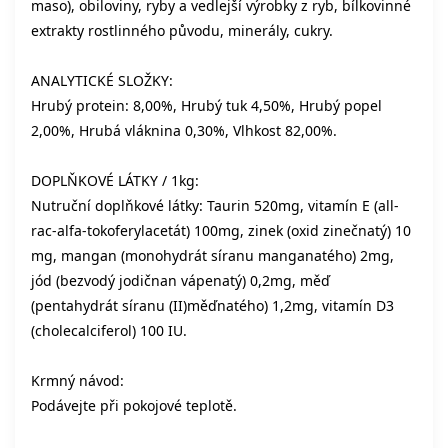
maso), obiloviny, ryby a vedlejší výrobky z ryb, bílkovinné
extrakty rostlinného původu, minerály, cukry.
ANALYTICKÉ SLOŽKY:
Hrubý protein: 8,00%, Hrubý tuk 4,50%, Hrubý popel
2,00%, Hrubá vláknina 0,30%, Vlhkost 82,00%.
DOPLŇKOVÉ LÁTKY / 1kg:
Nutruční doplňkové látky: Taurin 520mg, vitamín E (all-
rac-alfa-tokoferylacetát) 100mg, zinek (oxid zinečnatý) 10
mg, mangan (monohydrát síranu manganatého) 2mg,
jód (bezvodý jodičnan vápenatý) 0,2mg, měď
(pentahydrát síranu (II)měďnatého) 1,2mg, vitamín D3
(cholecalciferol) 100 IU.
Krmný návod:
Podávejte při pokojové teplotě.