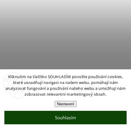
Kliknutím na tlačítko SOUHLASÍM povolíte používání cookies,
které usnadňují navigaci na našem webu, pomáhají nám
analyzovat fungování a používání našeho webu a umožňují nám
zobrazovat relevantní marketingový obsah.
Nastavení
Brit Premium Cat Pouches s krocanem a kuřecím 100g
Souhlasím
SKLADEM
(>5 ks)