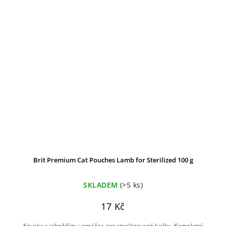
Brit Premium Cat Pouches Lamb for Sterilized 100 g
SKLADEM
(>5 ks)
17 Kč
Kousky s jehněčím v omáčce pro sterilizované kočky. Kompletní