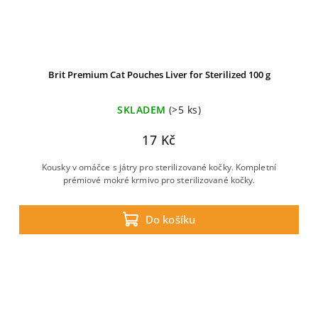
Brit Premium Cat Pouches Liver for Sterilized 100 g
SKLADEM
(>5 ks)
17 Kč
Kousky v omáčce s játry pro sterilizované kočky. Kompletní
prémiové mokré krmivo pro sterilizované kočky.
Do košíku