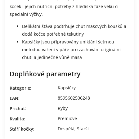
koček i jejich nutriční potřeby z hlediska fáze věku či
speciální výživy.
Delikátní šťáva podtrhuje chuť masových kousků a
dodá kočce potřebné tekutiny
Kapsičky jsou připravovány uniktání šetrnou
metodou vaření v páře pro zachování originální
chuti a jedinečné vůně masa
Doplňkové parametry
Kapsičky
Kategorie
:
8595602506248
EAN
:
Ryby
Příchuť
:
Prémiové
Kvalita
:
Dospělá
,
Starší
Stáří kočky
: