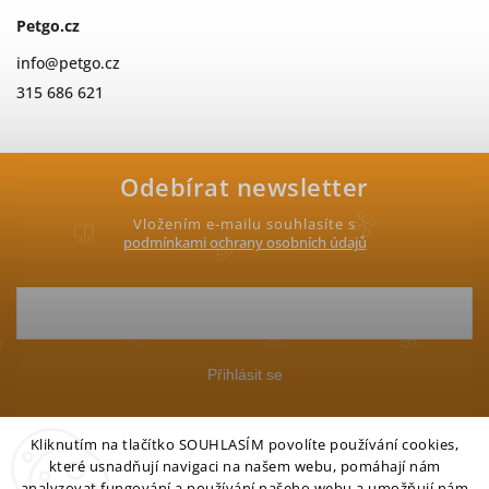
Petgo.cz
info
@
petgo.cz
315 686 621
Odebírat newsletter
Vložením e-mailu souhlasíte s
podmínkami ochrany osobních údajů
Přihlásit se
Kliknutím na tlačítko SOUHLASÍM povolíte používání cookies,
které usnadňují navigaci na našem webu, pomáhají nám
analyzovat fungování a používání našeho webu a umožňují nám