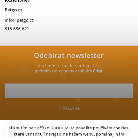
KONTAKT
Petgo.cz
info
@
petgo.cz
315 686 621
Odebírat newsletter
Vložením e-mailu souhlasíte s
podmínkami ochrany osobních údajů
Přihlásit se
Kliknutím na tlačítko SOUHLASÍM povolíte používání cookies,
které usnadňují navigaci na našem webu, pomáhají nám