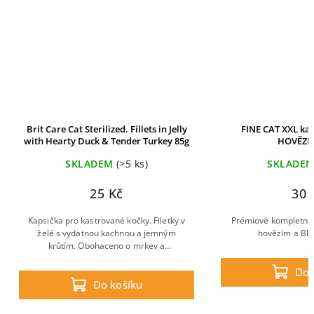
Brit Care Cat Sterilized. Fillets in Jelly
FINE CAT XXL kap
with Hearty Duck & Tender Turkey 85g
HOVĚZÍM
SKLADEM
(>5 ks)
SKLADE
25 Kč
30 
Kapsička pro kastrované kočky. Filetky v
Prémiové kompletní 
želé s vydatnou kachnou a jemným
hovězím a BE
krůtím. Obohaceno o mrkev a
rozmarýn. Kompletní superprémiové
Do 
mokré krmivo pro dospělé kastrované
Do košíku
kočky.