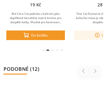
19 Kč
28 
Brit Care Cat polévka s kuřecím jako
Fine Cat Exclusive ch
doplňkové bezobilné mokré krmivo pro
kuřecího masa je ideá
dospělé kočky. Vhodné pro kastrované
dospělou
kočky.
Do košíku
D
PODOBNÉ (12)
Previous
Next