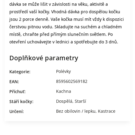
dávka se může lišit v závislosti na věku, aktivitě a
prostředí vaší kočky. Vhodná dávka pro dospělou kočku
jsou 2 porce denně. Vaše kočka musí mít vždy k dispozici
čerstvou pitnou vodu. Skladujte na suchém a chladném
místě, chraňte před přímým slunečním světlem. Po
otevření uchovávejte v lednici a spotřebujte do 3 dnů.
Doplňkové parametry
Polévky
Kategorie
:
8595602569182
EAN
:
Kachna
Příchuť
:
Dospělá
,
Starší
Stáří kočky
:
Bez obilovin / lepku
,
Kastrace
Určení
: