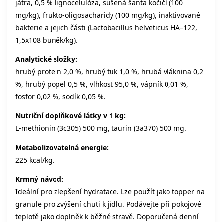
játra, 0,5 % lignocelulóza, sušená šanta kočičí (100
mg/kg), frukto-oligosacharidy (100 mg/kg), inaktivované
bakterie a jejich části (Lactobacillus helveticus HA–122,
1,5x108 buněk/kg).
Analytické složky:
hrubý protein 2,0 %, hrubý tuk 1,0 %, hrubá vláknina 0,2
%, hrubý popel 0,5 %, vlhkost 95,0 %, vápník 0,01 %,
fosfor 0,02 %, sodík 0,05 %.
Nutriční doplňkové látky v 1 kg:
L-methionin (3c305) 500 mg, taurin (3a370) 500 mg.
Metabolizovatelná energie:
225 kcal/kg.
Krmný návod:
Ideální pro zlepšení hydratace. Lze použít jako topper na
granule pro zvýšení chuti k jídlu. Podávejte při pokojové
teplotě jako doplněk k běžné stravě. Doporučená denní