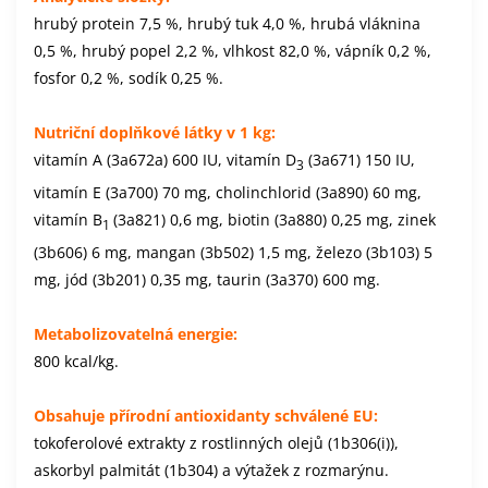
hrubý protein 7,5 %, hrubý tuk 4,0 %, hrubá vláknina
0,5 %, hrubý popel 2,2 %, vlhkost 82,0 %, vápník 0,2 %,
fosfor 0,2 %, sodík 0,25 %.
Nutriční doplňkové látky v 1 kg:
vitamín A (3a672a) 600 IU, vitamín D
(3a671) 150 IU,
3
vitamín E (3a700) 70 mg, cholinchlorid (3a890) 60 mg,
vitamín B
(3a821) 0,6 mg, biotin (3a880) 0,25 mg, zinek
1
(3b606) 6 mg, mangan (3b502) 1,5 mg, železo (3b103) 5
mg, jód (3b201) 0,35 mg, taurin (3a370) 600 mg.
Metabolizovatelná energie:
800 kcal/kg.
Obsahuje přírodní antioxidanty schválené EU:
tokoferolové extrakty z rostlinných olejů (1b306(i)),
askorbyl palmitát (1b304) a výtažek z rozmarýnu.