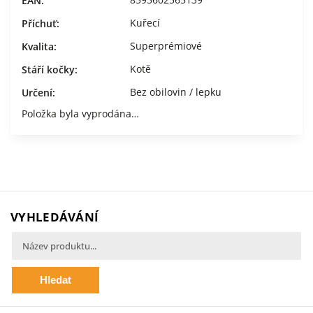
EAN
:
Kuřecí
Příchuť
:
Superprémiové
Kvalita
:
Kotě
Stáří kočky
:
Bez obilovin / lepku
Určení
:
Položka byla vyprodána…
VYHLEDÁVÁNÍ
Hledat