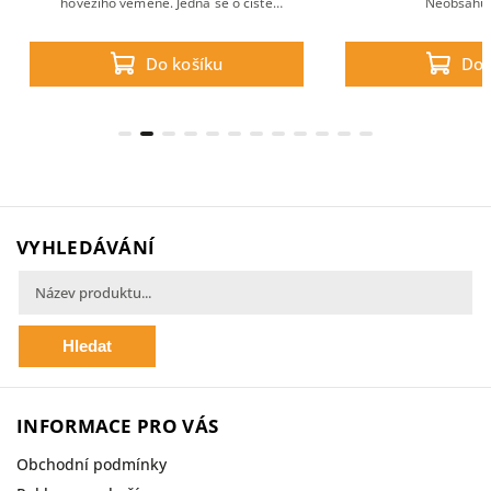
hovězího vemene. Jedná se o čistě
Neobsahuj
přírodní produkt.
Do košíku
Do 
VYHLEDÁVÁNÍ
Hledat
INFORMACE PRO VÁS
Obchodní podmínky