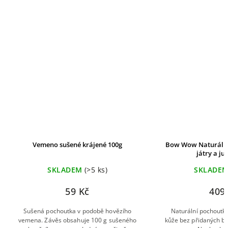
Vemeno sušené krájené 100g
Bow Wow Naturální 
játry a ju
SKLADEM
(>5 ks)
SKLADE
59 Kč
409
Sušená pochoutka v podobě hovězího
Naturální pochoutka
vemena. Závěs obsahuje 100 g sušeného
kůže bez přidaných ba