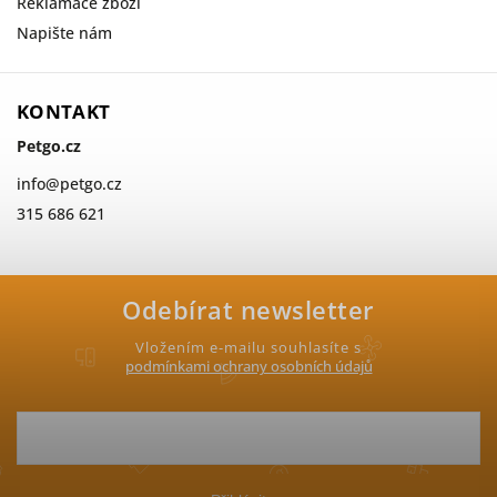
Reklamace zboží
Napište nám
KONTAKT
Petgo.cz
info
@
petgo.cz
315 686 621
Odebírat newsletter
Vložením e-mailu souhlasíte s
podmínkami ochrany osobních údajů