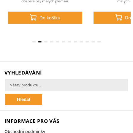
dospělé psy malých plemen.
malých p
Do košíku
Do 
VYHLEDÁVÁNÍ
Hledat
INFORMACE PRO VÁS
Obchodní podmínky