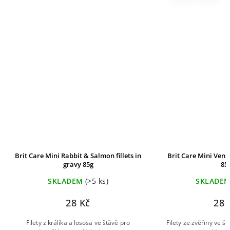
Brit Care Mini Rabbit & Salmon fillets in
Brit Care Mini Venis
gravy 85g
85
SKLADEM
(>5 ks)
SKLADE
28 Kč
28 
Filety z králíka a lososa ve šťávě pro
Filety ze zvěřiny ve š