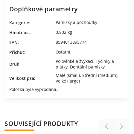
Doplňkové parametry
Pamlsky a pochoutky
Kategorie
:
0.802 kg
Hmotnost
:
8594013895774
EAN
:
Ostatní
Příchuť
:
Polovlhké a žvýkací
,
Tyčinky a
Druh
:
plátky
,
Dentální pamlsky
Malé (small)
,
Střední (medium)
,
Velikost psa
:
Velké (large)
Položka byla vyprodána…
SOUVISEJÍCÍ PRODUKTY
Previous
Next