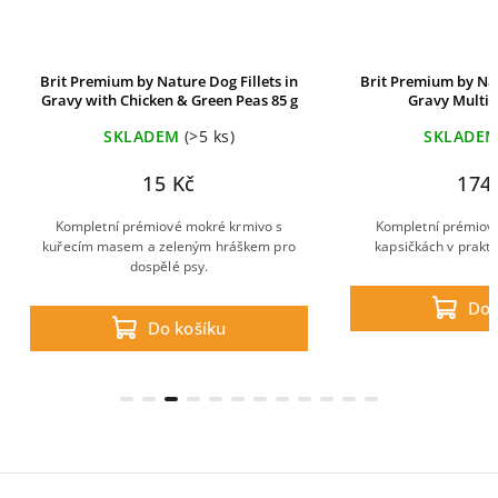
Brit Premium by Nature Dog Fillets in
Brit Premium by Nat
Gravy with Chicken & Green Peas 85 g
Gravy Multip
SKLADEM
(>5 ks)
SKLADE
15 Kč
174
Kompletní prémiové mokré krmivo s
Kompletní prémiov
kuřecím masem a zeleným hráškem pro
kapsičkách v prakt
dospělé psy.
Do 
Do košíku