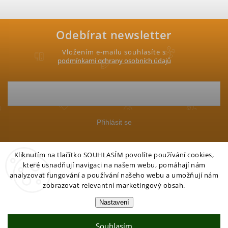
Odebírat newsletter
Vložením e-mailu souhlasíte s
podmínkami ochrany osobních údajů
Přihlásit se
Kliknutím na tlačítko SOUHLASÍM povolíte používání cookies,
které usnadňují navigaci na našem webu, pomáhají nám
analyzovat fungování a používání našeho webu a umožňují nám
zobrazovat relevantní marketingový obsah.
Copyright 2026
Petgo.cz
. Všechna práva vyhrazena.
Nastavení
Vytvořil Shoptet
Souhlasím
Partner:
Mega Creative