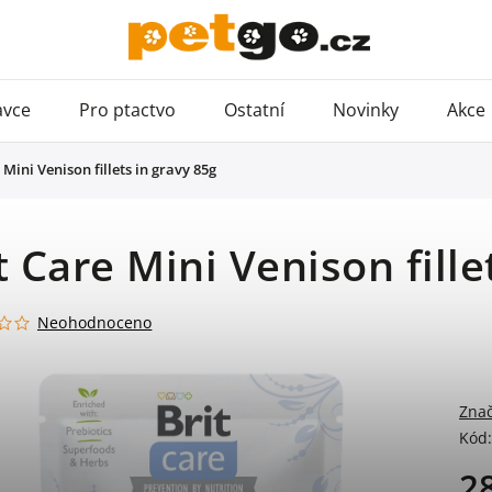
avce
Pro ptactvo
Ostatní
Novinky
Akce
 Mini Venison fillets in gravy 85g
t Care Mini Venison fille
Neohodnoceno
Zna
Kód:
2