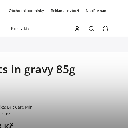
Obchodní podmínky
Reklamace zboží
Napište nám
Kontakty
ts in gravy 85g
čka:
Brit Care Mini
3.055
8 Kč