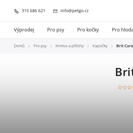
315 686 621
info@petgo.cz
Výprodej
Pro psy
Pro kočky
Pro hlod
Domů
Pro psy
Krmivo a přílohy
Kapsičky
Brit Care
/
/
/
/
Bri