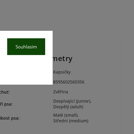
Souhlasím
oplňkové parametry
Kapsičky
egorie
:
8595602560356
N
:
Zvěřina
chuť
:
Dospívající (junior)
,
ří psa
:
Dospělý (adult)
Malé (small)
,
ikost psa
:
Střední (medium)