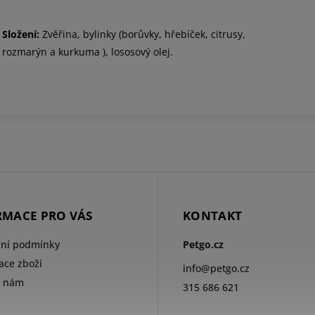
Složení:
Zvěřina, bylinky (borůvky, hřebíček, citrusy,
rozmarýn a kurkuma ), lososový olej.
RMACE PRO VÁS
KONTAKT
ní podmínky
Petgo.cz
ce zboží
info
@
petgo.cz
e nám
315 686 621