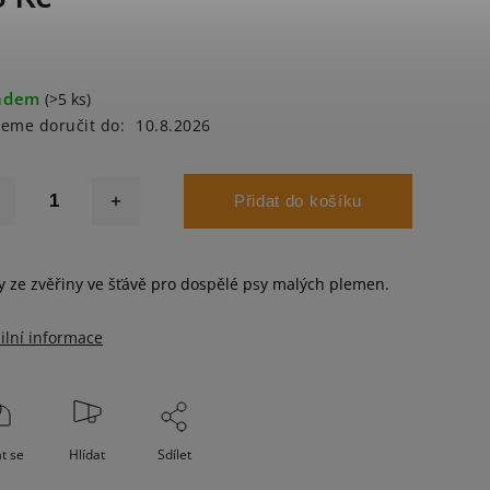
adem
(>5 ks)
eme doručit do:
10.8.2026
Přidat do košíku
ty ze zvěřiny ve šťávě pro dospělé psy malých plemen.
ilní informace
t se
Hlídat
Sdílet