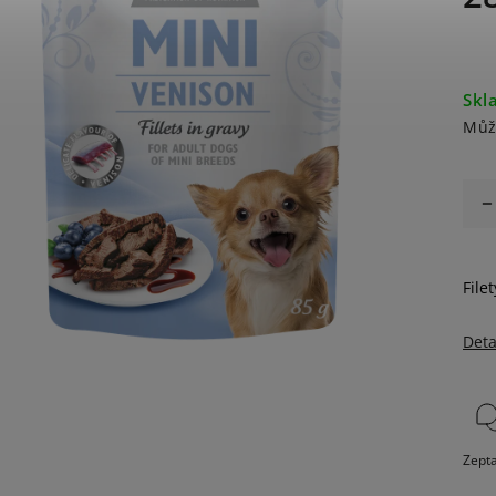
Skl
Můž
File
Deta
Zepta