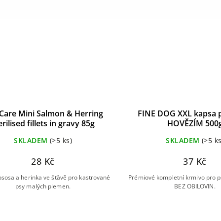
 Care Mini Salmon & Herring
FINE DOG XXL kapsa p
erilised fillets in gravy 85g
HOVĚZÍM 500
SKLADEM
(>5 ks)
SKLADEM
(>5 ks
28 Kč
37 Kč
 lososa a herinka ve šťávě pro kastrované
Prémiové kompletní krmivo pro p
psy malých plemen.
BEZ OBILOVIN.