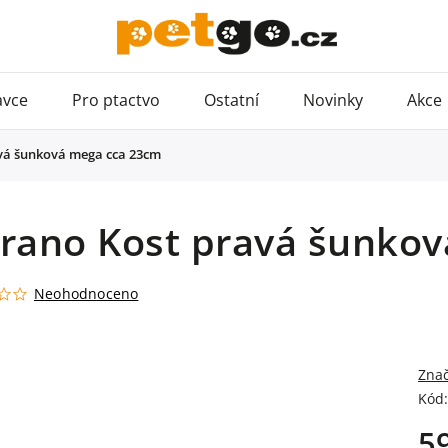
avce
Pro ptactvo
Ostatní
Novinky
Akce
vá šunková mega cca 23cm
rrano Kost pravá šunko
Neohodnoceno
Zna
Kód:
5