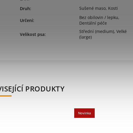
Sušené maso
,
Kosti
Druh
:
Bez obilovin / lepku
,
Určení
:
Dentální péče
Střední (medium)
,
Velké
Velikost psa
:
(large)
ISEJÍCÍ PRODUKTY
Novinka