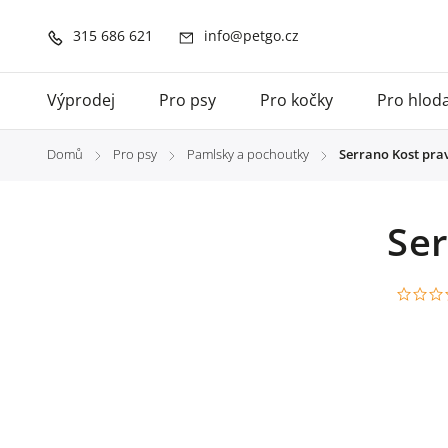
315 686 621
info@petgo.cz
Výprodej
Pro psy
Pro kočky
Pro hlod
Domů
Pro psy
Pamlsky a pochoutky
Serrano Kost pra
/
/
/
Se