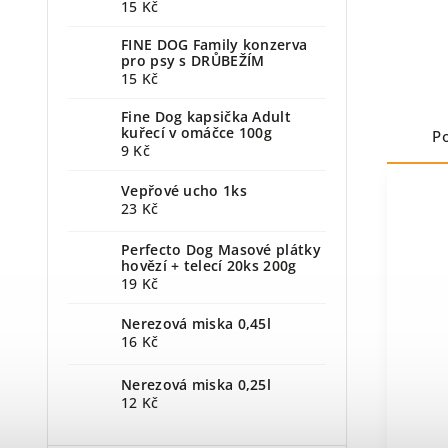
15 Kč
FINE DOG Family konzerva
pro psy s DRŮBEŽÍM
15 Kč
Fine Dog kapsička Adult
kuřecí v omáčce 100g
P
9 Kč
Vepřové ucho 1ks
23 Kč
Perfecto Dog Masové plátky
hovězí + telecí 20ks 200g
19 Kč
Nerezová miska 0,45l
16 Kč
Nerezová miska 0,25l
12 Kč