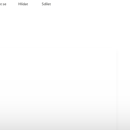
t se
Hlídat
Sdílet