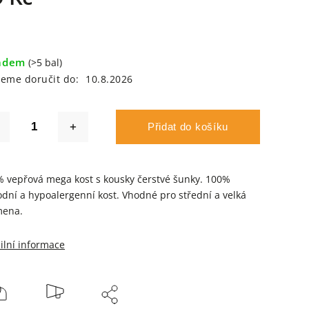
adem
(>5 bal)
eme doručit do:
10.8.2026
Přidat do košíku
 vepřová mega kost s kousky čerstvé šunky. 100%
odní a hypoalergenní kost. Vhodné pro střední a velká
mena.
ilní informace