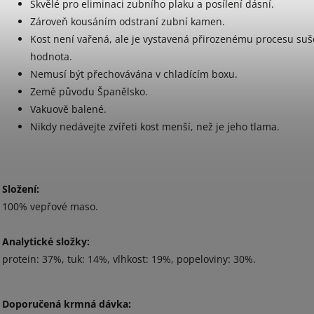
Skvělé pro eliminaci zubního plaku a posílení dásní.
Zároveň kousáním odstraní zubní kamen.
Kost není vařená, ale je vystavená přirozenému procesu suše
hodnota.
Nemusí být přechovávána v chladícím boxu.
Země původu Španělsko.
Vakuově balené.
Nikdy nedávejte zvířeti kost menší, než je jeho tlama.
Složení:
100% vepřové maso.
Analytické složky:
protein: 37%, tuk: 14%, vlhkost: 19%, popeloviny: 30%.
Doporučená krmná dávka: