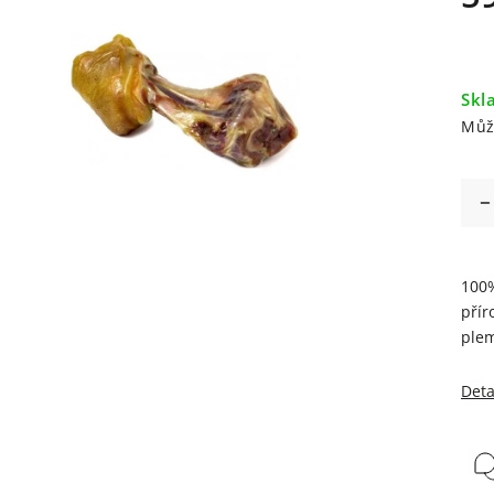
Skl
Můž
100%
přír
ple
Deta