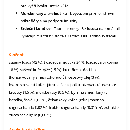
pro vyšší kvalitu srsti a kůže
Mořské řasy a prebiotika
- k vyvážení příznivé střevní
mikroflóry a na podporu imunity
Srdeční kondice
- Taurin a omega-3 z lososa napomáhají
vynikajícímu zdraví srdce a kardiovaskulárního systému
Složení:
sušený losos (42 %), (lososová moučka 24 %, lososová bílkovina
18 %), sušené kuře, rýže (15 %), kukuřice, kuřecí tuk
(konzervovaný směsí tokoferolů), lososový olej (3 %),
hydrolyzovaná kuřecí játra, sušená jablka, pivovarské kvasnice,
krevety (1,5 %), mořské řasy (0,5 %), bylinná směs (fenykl,
bazalka, šalvěj 0,02 %), čekankový kořen (zdroj mannan-
oligosacharidů 0,02 %), frukto-oligosacharidy (0,015 %), extrakt z
Yucca schidigera (0,08 %).
Analytické složky: