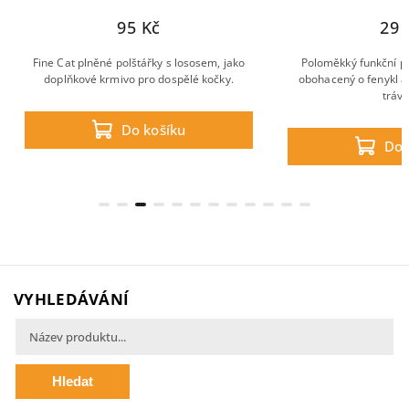
95 Kč
29 
Fine Cat plněné polštářky s lososem, jako
Poloměkký funkční p
doplňkové krmivo pro dospělé kočky.
obohacený o fenykl a
tráve
Do košíku
Do 
VYHLEDÁVÁNÍ
Hledat