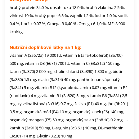
hrubý protein 34,0 %, obsah tuku 18,0 %, hrubá vláknina 2,5 %,
vlhkost 10 %, hrubý popel 6,5 %, vápník 1,2 %, fosfor 1,0 %, sodík
0,4 %, hořčík 0,07 %, Omega-3 0,40 %, Omega-6 1,0 %. ME: 3 900
kcal/kg.
Nutriční doplňkové látky na 1 kg:
vitamín A (3a672a) 19 000 IU, vitamín E (alfa-tokoferol) (3a700)
500 mg, vitamín D3 (E671) 700 IU, vitamin C (E3a312) 150 mg,
taurin (3a370) 2 000 mg, cholin chlorid (3a890) 1 800 mg, biotin
(3a880) 1,5 mg, niacin (3a314) 40 mg, panthotenan vápenatý
(3a841) 5 mg, vitamín B12 (kyanokobalamin) 0,03 mg, vitamín B2
(riboflavin) 4 mg, vitamín B1 (3a820) 5 mg, vitamín B6 (3a831) 2,5
mg, kyselina listová (3a316) 0,7 mg, železo (E1) 40 mg, jód (3b201)
3,5 mg, organická měď (E4) 10 mg, organický zinek (E6) 140 mg,
organický mangan (E5) 50 mg, organický selen (3b8.10) 0,2 mg, L-
karnitin (3a910) 50 mg, L-arginin (3c3.6.1) 10 mg, DL-methionin
(3c301) 14 mg, L-lysin (3.2.3) 10 mg.