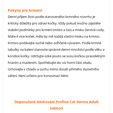
Pokyny pro krmení:
Denní příjem živin podle stanoveného krmného rozvrhu je
kriticky důležitý pro zdraví kočky. Vždy pokud možno zajistěte
stabilní podmínky pro krmení (místo a čas) a misku čerstvé vody.
Máte-li více koček, měla by mít každá vlastní misku na krmivo.
Krmivo podávejte suché nebo zvlhčené vývarem. Podle krmné
tabulky na balení stanovte správné denní množství podle věku a
kondice kočky. Udržujte úzké pouto se svou kočkou pravidelným
hraním a mazlením. Spotřebujte do: viz horní část obalu.
Uchovejte v chladu a suchu mimo dosah přímého slunečního
záření. Není určeno pro konzumaci lidmi.
Doporučené dávkování Profine Cat Derma Adult
Salmon