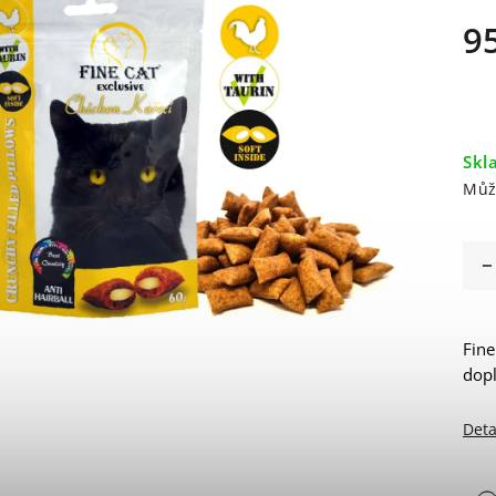
9
Skl
Můž
Fine
dopl
Deta