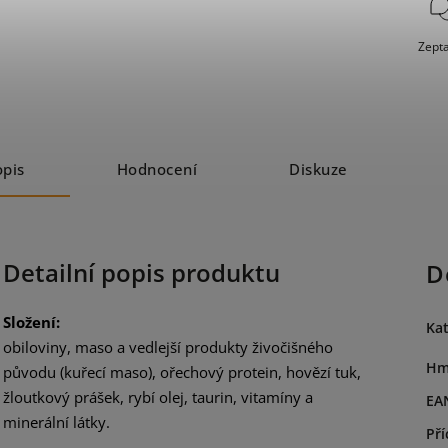
Zepta
opis
Hodnocení
Diskuze
Detailní popis produktu
D
Složení:
Kat
obiloviny, maso a vedlejší produkty živočišného
Hm
původu (kuřecí maso), ořechový protein, hovězí tuk,
žloutkový prášek, rybí olej, taurin, vitamíny a
EA
minerální látky.
Pří