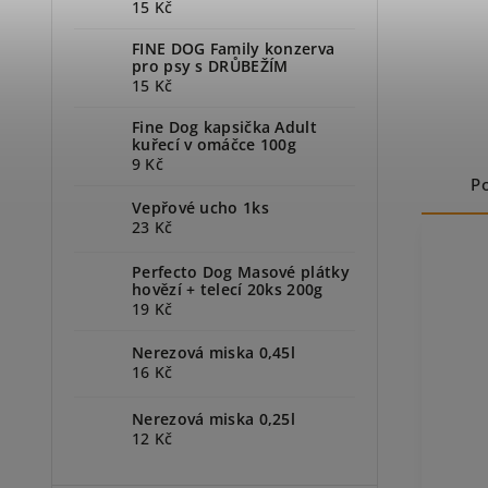
15 Kč
FINE DOG Family konzerva
pro psy s DRŮBEŽÍM
15 Kč
Fine Dog kapsička Adult
kuřecí v omáčce 100g
9 Kč
P
Vepřové ucho 1ks
23 Kč
Perfecto Dog Masové plátky
hovězí + telecí 20ks 200g
19 Kč
Nerezová miska 0,45l
16 Kč
Nerezová miska 0,25l
12 Kč