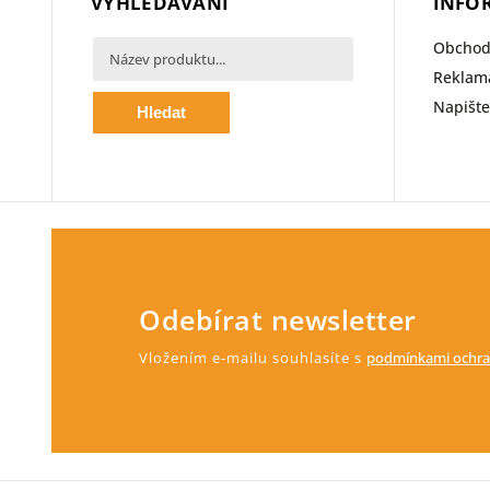
VYHLEDÁVÁNÍ
INFO
Obchod
Reklama
Napišt
Hledat
Odebírat newsletter
Vložením e-mailu souhlasíte s
podmínkami ochra