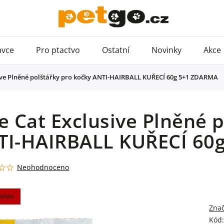
avce
Pro ptactvo
Ostatní
Novinky
Akce
sive Plněné polštářky pro kočky ANTI-HAIRBALL KUŘECÍ 60g 5+1 ZDARMA
e Cat Exclusive Plněné 
TI-HAIRBALL KUŘECÍ 60
Neohodnoceno
DARMA
Zna
Kód: