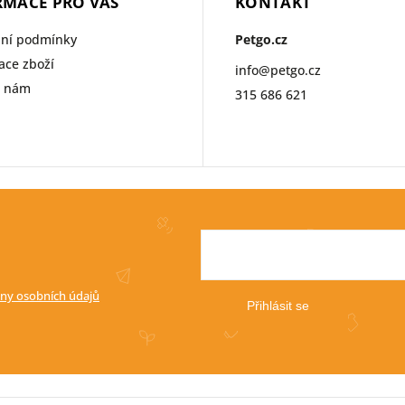
RMACE PRO VÁS
KONTAKT
ní podmínky
Petgo.cz
ce zboží
info
@
petgo.cz
e nám
315 686 621
ny osobních údajů
Přihlásit se