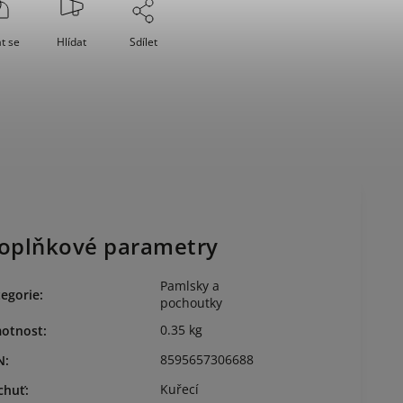
t se
Hlídat
Sdílet
oplňkové parametry
Pamlsky a
egorie
:
pochoutky
0.35 kg
otnost
:
8595657306688
N
:
Kuřecí
chuť
: