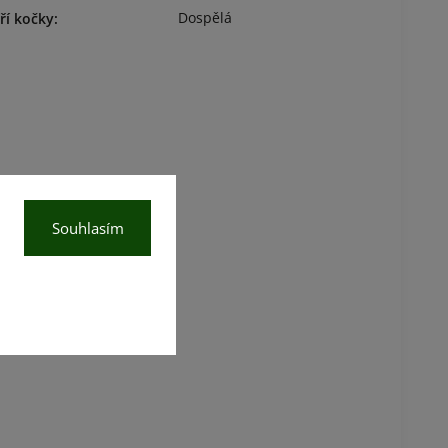
Dospělá
ří kočky
:
Souhlasím