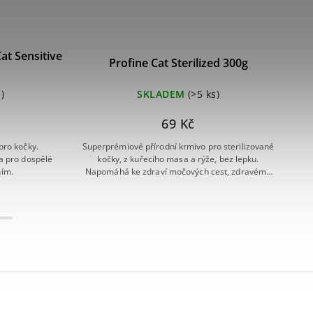
at Sensitive
Bri
Profine Cat Sterilized 300g
)
SKLADEM
(>5 ks)
69 Kč
pro kočky.
Superprémiové přírodní krmivo pro sterilizované
a pro dospělé
kočky, z kuřecího masa a rýže, bez lepku.
Hy
ním.
Napomáhá ke zdraví močových cest, zdravému
srdci a kvalitní srsti a kůži.