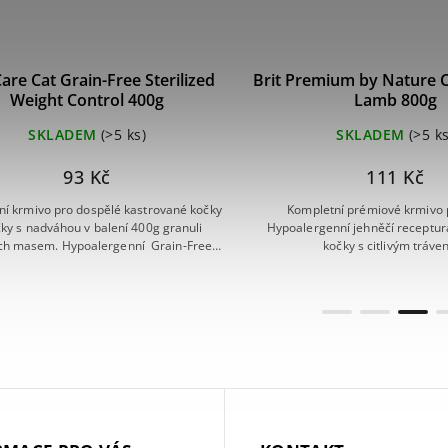
Care Cat Grain-Free Sterilized
Brit Premium by Nature C
Weight Control 400g
Lamb 800g
SKLADEM
(>5 ks)
SKLADEM
(>5 ks
93 Kč
111 Kč
ní krmivo pro dospělé kastrované kočky
Kompletní prémiové krmivo 
čky s nadváhou v balení 400g granuli
Hypoalergenní jehněčí receptur
ch masem. Hypoalergenní Grain-Free
kočky s citlivým tráve
eceptura čerstvá kachna a krůta.