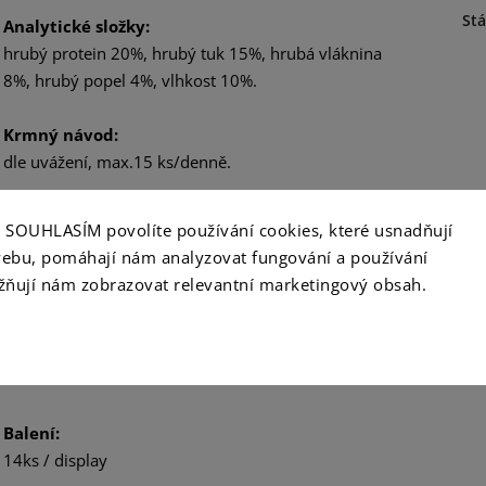
Stá
Analytické složky:
hrubý protein 20%, hrubý tuk 15%, hrubá vláknina
8%, hrubý popel 4%, vlhkost 10%.
Krmný návod:
dle uvážení, max.15 ks/denně.
Podávejte příležitostně jako pamlsek při hře apod.
ko SOUHLASÍM povolíte používání cookies, které usnadňují
Nenahrazuje plnohodnotnou stravu.
ebu, pomáhají nám analyzovat fungování a používání
Zajistěte Vaší kočce vždy dostatek čerstvé pitné
ňují nám zobrazovat relevantní marketingový obsah.
vody o pokojové teplotě.
Datum minimální trvanlivosti a číslo šarže:
na obalu.
Balení:
14ks / display