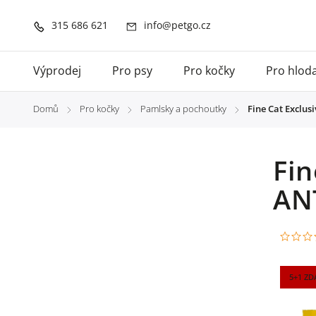
315 686 621
info@petgo.cz
Výprodej
Pro psy
Pro kočky
Pro hlod
Domů
Pro kočky
Pamlsky a pochoutky
Fine Cat Exclu
/
/
/
Fin
AN
5+1 Z