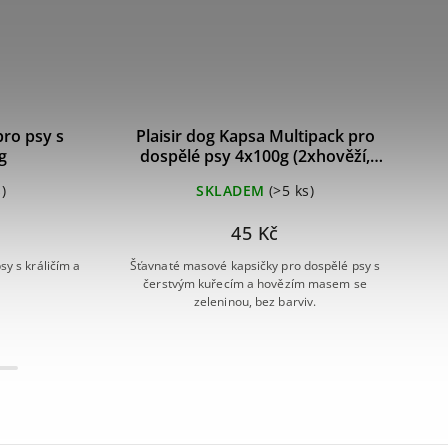
ro psy s
Plaisir dog Kapsa Multipack pro
g
dospělé psy 4x100g (2xhověží,
2xkuřecí)
)
SKLADEM
(>5 ks)
45 Kč
y s králičím a
Šťavnaté masové kapsičky pro dospělé psy s
Pré
čerstvým kuřecím a hovězím masem se
zeleninou, bez barviv.