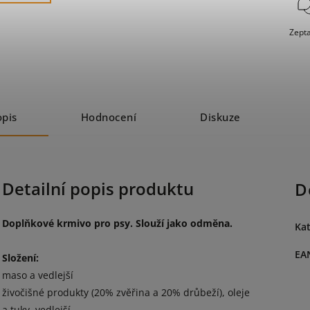
Zepta
opis
Hodnocení
Diskuze
Detailní popis produktu
D
Doplňkové krmivo pro psy. Slouží jako odměna.
Kat
EA
Složení:
maso a vedlejší
živočišné produkty (20% zvěřina a 20% drůbeží), oleje
a tuky, vedlejší