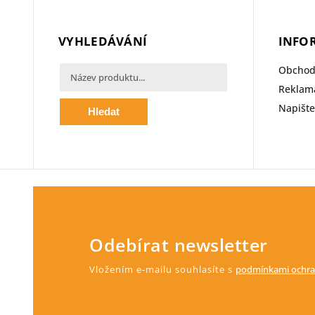
VYHLEDÁVÁNÍ
INFO
Obchod
Reklama
Napišt
Hledat
Odebírat newsletter
Vložením e-mailu souhlasíte s
podmínkami ochra