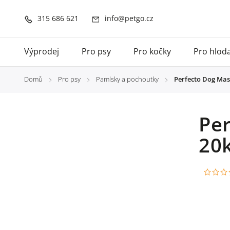
315 686 621
info@petgo.cz
Výprodej
Pro psy
Pro kočky
Pro hlod
Domů
Pro psy
Pamlsky a pochoutky
Perfecto Dog Maso
/
/
/
Per
20