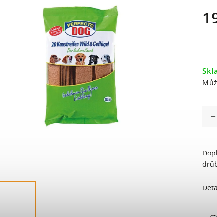
1
Skl
Můž
Dopl
drůb
Deta