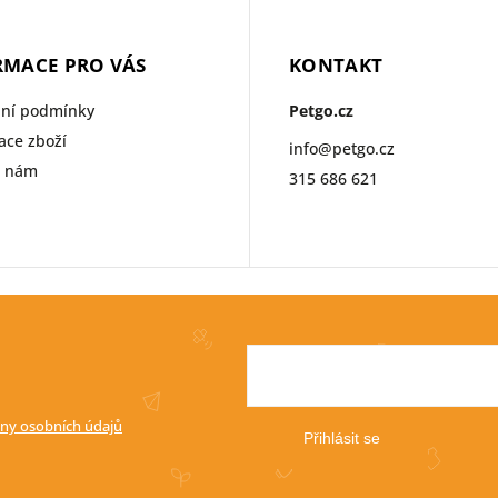
RMACE PRO VÁS
KONTAKT
ní podmínky
Petgo.cz
ce zboží
info
@
petgo.cz
e nám
315 686 621
ny osobních údajů
Přihlásit se