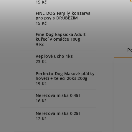
15 Kč
FINE DOG Family konzerva
pro psy s DRŮBEŽÍM
15 Kč
Fine Dog kapsička Adult
kuřecí v omáčce 100g
9 Kč
P
Vepřové ucho 1ks
23 Kč
Perfecto Dog Masové plátky
hovězí + telecí 20ks 200g
19 Kč
Nerezová miska 0,45l
16 Kč
Nerezová miska 0,25l
12 Kč