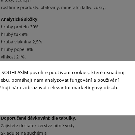
rostlinné produkty, obiloviny, minerální látky, cukry.
Analytické složky:
hrubý protein 30%
hrubý tuk 8%
hrubá vláknina 2,5%
hrubý popel 8%
vlhkost 21%.
Přísady:
ko SOUHLASÍM povolíte používání cookies, které usnadňují
Nutriční doplňkové látky / kg: Vitamin D3 (E671) 200
ebu, pomáhají nám analyzovat fungování a používání
IU,
ňují nám zobrazovat relevantní marketingový obsah.
vitamín E (all-rac-alpha-tokoferol acetát) 15 mg,
biotin 20µg.Technologické
doplňkové látky: antioxidanty, konzervanty.
Doporučené dávkování: dle tabulky.
Zajistěte dostatek čerstvé pitné vody.
Skladujte na suchém a