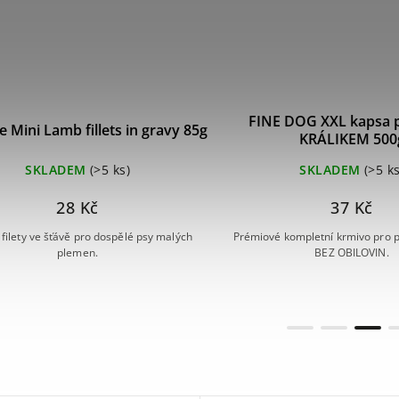
FINE DOG XXL kapsa p
e Mini Lamb fillets in gravy 85g
KRÁLIKEM 500
SKLADEM
(>5 ks)
SKLADEM
(>5 ks
28 Kč
37 Kč
 filety ve šťávě pro dospělé psy malých
Prémiové kompletní krmivo pro ps
plemen.
BEZ OBILOVIN.