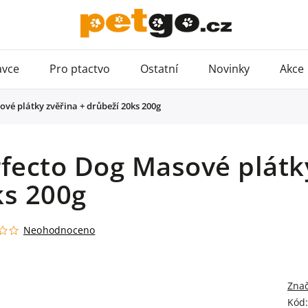
avce
Pro ptactvo
Ostatní
Novinky
Akce
vé plátky zvěřina + drůbeží 20ks 200g
fecto Dog Masové plátky
ks 200g
Neohodnoceno
Zna
Kód: