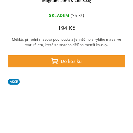
Magnum Lamb & Cod 500g
SKLADEM
(>5 ks)
194 Kč
Měkká, přírodní masová pochoutka z jehněčiho a rybího masa, ve
tvaru filetu, které se snadno dělí na menší kousky.
Do košíku
AKCE