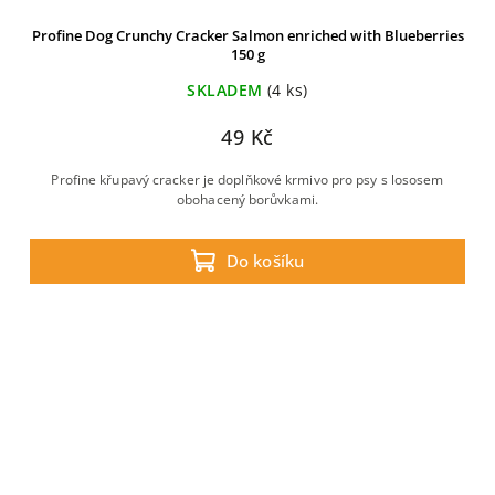
Profine Dog Crunchy Cracker Salmon enriched with Blueberries
150 g
SKLADEM
(4 ks)
49 Kč
Profine křupavý cracker je doplňkové krmivo pro psy s lososem
obohacený borůvkami.
Do košíku