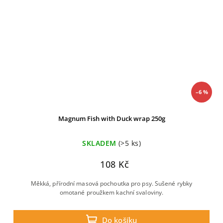
–6 %
Magnum Fish with Duck wrap 250g
SKLADEM
(>5 ks)
108 Kč
Měkká, přírodní masová pochoutka pro psy. Sušené rybky
omotané proužkem kachní svaloviny.
Do košíku