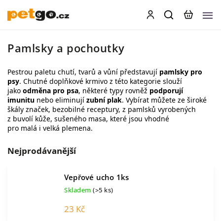
Pamlsky a pochoutky
Pestrou paletu chutí, tvarů a vůní představují
pamlsky pro
psy
. Chutné doplňkové krmivo z této kategorie slouží
jako
odměna pro psa
, některé typy rovněž
podporují
imunitu
nebo eliminují
zubní plak
. Vybírat můžete ze široké
škály značek,
bezobilné receptury
, z pamlsků vyrobených
z
buvolí kůže
,
sušeného masa
, které jsou vhodné
pro
malá
i
velká plemena
.
Nejprodávanější
Vepřové ucho 1ks
Skladem
(>5 ks)
23 Kč