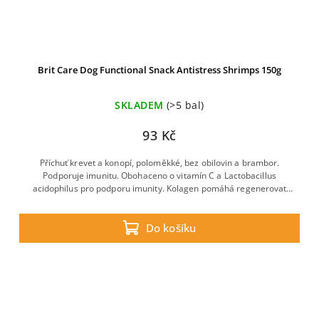
Brit Care Dog Functional Snack Antistress Shrimps 150g
SKLADEM
(>5 bal)
93 Kč
Příchuť krevet a konopí, poloměkké, bez obilovin a brambor.
Podporuje imunitu. Obohaceno o vitamín C a Lactobacillus
acidophilus pro podporu imunity. Kolagen pomáhá regenerovat
pohybový aparát.
Do košíku