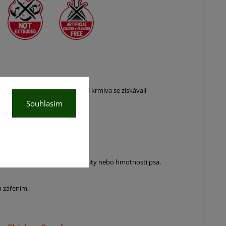
cerace za studena, dehydratací krmiva se získávají
Souhlasím
áv.
odle věku, úrovně fyzické aktivity nebo hmotnosti psa.
 zářením.