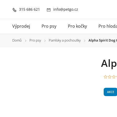
315 686 621
info@petgo.cz
Výprodej
Pro psy
Pro kočky
Pro hlod
Domů
Pro psy
Pamlsky a pochoutky
Alpha Spirit Dog 
/
/
/
Alp
AKCE