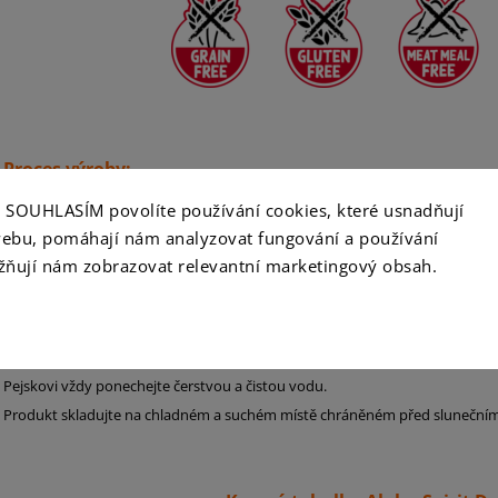
Proces výroby:
Tenderize Technology je výrobní proces, při kterém je použita technika ​​ma
ko SOUHLASÍM povolíte používání cookies, které usnadňují
produkty vynikající chutnosti vyráběné pouze s použitím jejich vlastních šť
ebu, pomáhají nám analyzovat fungování a používání
ňují nám zobrazovat relevantní marketingový obsah.
Doporučení:
Prohlédněte si tabulku denních potřeb krmiva, které mění množství jídla p
Pejskovi vždy ponechejte čerstvou a čistou vodu.
Produkt skladujte na chladném a suchém místě chráněném před slunečním