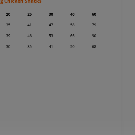
og Chicken Snacks
20
25
30
40
60
35
41
47
58
79
39
46
53
66
90
30
35
41
50
68