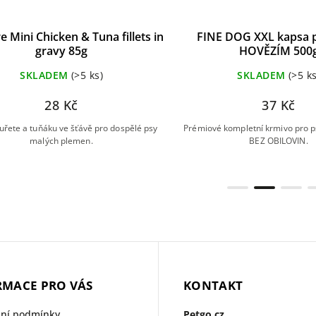
re Mini Chicken & Tuna fillets in
FINE DOG XXL kapsa p
gravy 85g
HOVĚZÍM 500
SKLADEM
(>5 ks)
SKLADEM
(>5 ks
28 Kč
37 Kč
 kuřete a tuňáku ve šťávě pro dospělé psy
Prémiové kompletní krmivo pro p
malých plemen.
BEZ OBILOVIN.
RMACE PRO VÁS
KONTAKT
ní podmínky
Petgo.cz