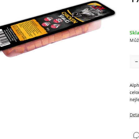
Skl
Můž
Alph
celo
nejl
Deta