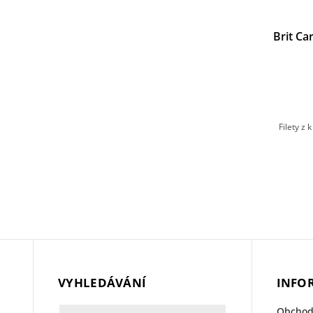
 Dog
Brit Premium by Nature Dog Fillets in
Brit Ca
vy with
Gravy with Beef & Carrot 85 g
SKLADEM
(>5 ks)
15 Kč
 krůtím
Kompletní prémiové mokré krmivo s hovězím
Filety z
é psy.
masem a mrkví pro všechny dospělé psy.
VYHLEDÁVÁNÍ
INFO
Obchod