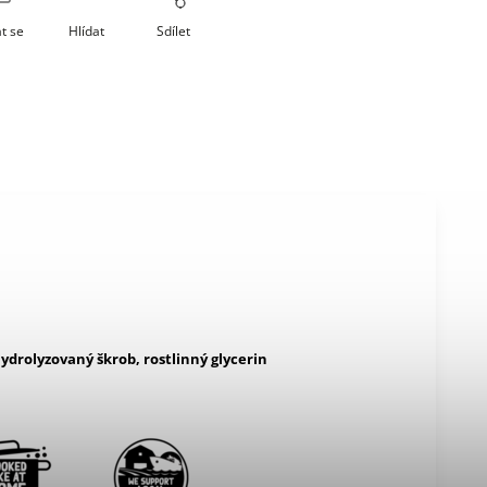
t se
Hlídat
Sdílet
hydrolyzovaný škrob, rostlinný glycerin