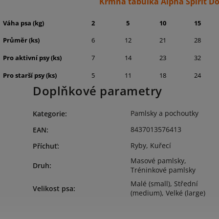
Krmná tabulka Alpha Spirit D
Váha psa (kg)
2
5
10
15
Průměr (ks)
6
12
21
28
Pro aktivní psy (ks)
7
14
23
32
Pro starší psy (ks)
5
11
18
24
Doplňkové parametry
Pamlsky a pochoutky
Kategorie
:
8437013576413
EAN
:
Ryby
,
Kuřecí
Příchuť
:
Masové pamlsky
,
Druh
:
Tréninkové pamlsky
Malé (small)
,
Střední
Velikost psa
:
(medium)
,
Velké (large)