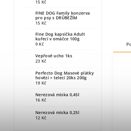
15 Kč
FINE DOG Family konzerva
pro psy s DRŮBEŽÍM
15 Kč
Fine Dog kapsička Adult
kuřecí v omáčce 100g
9 Kč
P
Vepřové ucho 1ks
23 Kč
Perfecto Dog Masové plátky
hovězí + telecí 20ks 200g
19 Kč
Nerezová miska 0,45l
16 Kč
Nerezová miska 0,25l
12 Kč