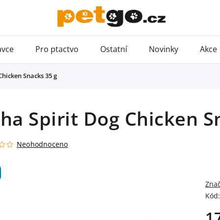
avce
Pro ptactvo
Ostatní
Novinky
Akce
Chicken Snacks 35 g
ha Spirit Dog Chicken S
Neohodnoceno
Zna
Kód:
1