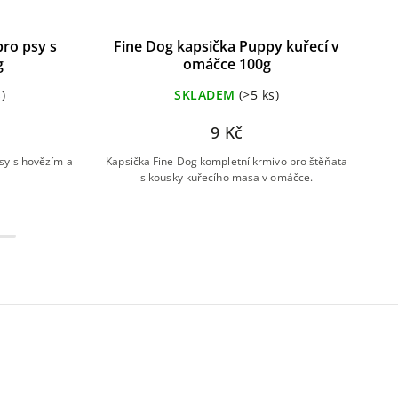
ro psy s
Fine Dog kapsička Puppy kuřecí v
Bri
g
omáčce 100g
)
SKLADEM
(>5 ks)
9 Kč
sy s hovězím a
Kapsička Fine Dog kompletní krmivo pro štěňata
Kom
s kousky kuřecího masa v omáčce.