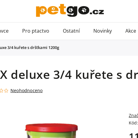
avce
Pro ptactvo
Ostatní
Novinky
Akce
xe 3/4 kuřete s dršťkami 1200g
 deluxe 3/4 kuřete s d
Neohodnoceno
Zna
Kód:
1