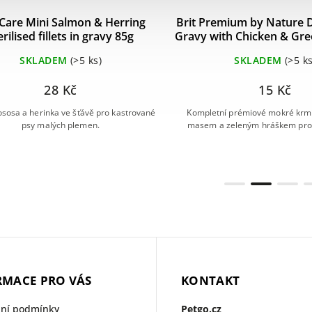
 Care Mini Salmon & Herring
Brit Premium by Nature Do
erilised fillets in gravy 85g
Gravy with Chicken & Gre
SKLADEM
(>5 ks)
SKLADEM
(>5 ks
28 Kč
15 Kč
 lososa a herinka ve šťávě pro kastrované
Kompletní prémiové mokré krmi
psy malých plemen.
masem a zeleným hráškem pro 
RMACE PRO VÁS
KONTAKT
ní podmínky
Petgo.cz