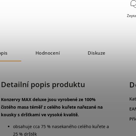
Zepta
opis
Hodnocení
Diskuze
Detailní popis produktu
D
Kat
Konzervy MAX deluxe jsou vyrobené ze 100%
čistého masa téměř z celého kuřete nařezané na
EA
kousky s dršťkami ve vysoké kvalitě.
Pří
obsahuje cca 75 % nasekaného celého kuřete a
25 % drštěk