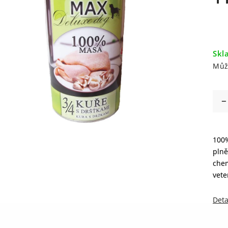
Skl
Můž
100%
plně
chem
vete
Deta