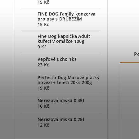
15 Kč
FINE DOG Family konzerva
pro psy s DRŮBEŽÍM
15 Kč
Fine Dog kapsička Adult
kuřecí v omáčce 100g
9 Kč
P
Vepřové ucho 1ks
23 Kč
Perfecto Dog Masové plátky
hovězí + telecí 20ks 200g
19 Kč
Nerezová miska 0,45l
16 Kč
Nerezová miska 0,25l
12 Kč