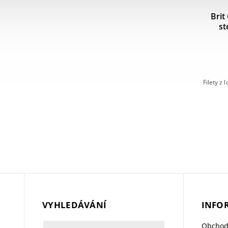
Fine Dog kapsička Puppy kuřecí v
Brit
gravy 85g
omáčce 100g
st
SKLADEM
(>5 ks)
9 Kč
sy malých
Kapsička Fine Dog kompletní krmivo pro štěňata
Filety z
s kousky kuřecího masa v omáčce.
VYHLEDÁVÁNÍ
INFO
Obchod