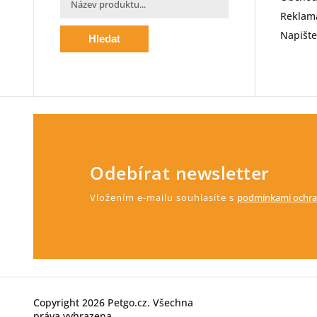
Reklama
Napišt
Hledat
Odebírat newsletter
Vložením e-mailu souhlasíte s
podmínkami ochra
Copyright 2026
Petgo.cz
. Všechna
práva vyhrazena.