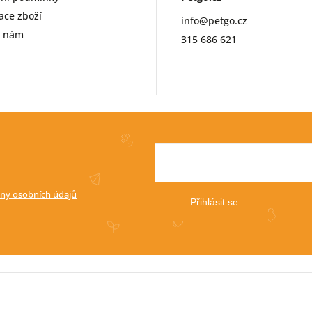
ce zboží
info
@
petgo.cz
e nám
315 686 621
ny osobních údajů
Přihlásit se