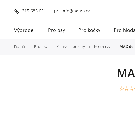
315 686 621
info@petgo.cz
Výprodej
Pro psy
Pro kočky
Pro hlod
Domů
Pro psy
Krmivo a přílohy
Konzervy
MAX delu
/
/
/
/
MAX