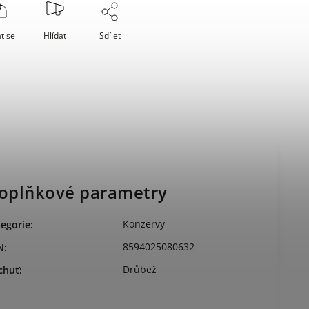
t se
Hlídat
Sdílet
oplňkové parametry
Konzervy
egorie
:
8594025080632
N
:
Drůbež
chuť
: