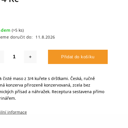
adem
(>5 ks)
eme doručit do:
11.8.2026
Přidat do košíku
 čisté maso z 3/4 kuřete s dršťkami. Česká, ručně
ná konzerva přirozeně konzervovaná, zcela bez
ických přísad a náhražek. Receptura sestavena přímo
rinářem.
ilní informace