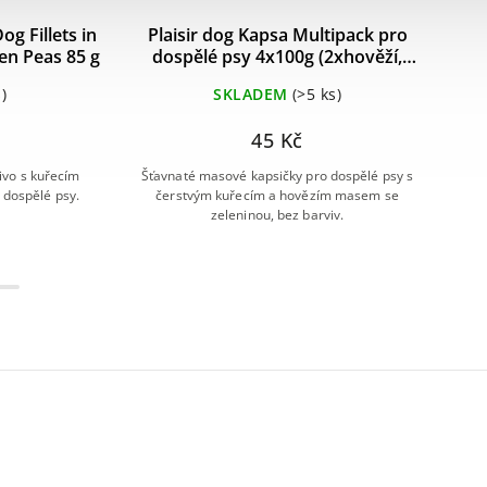
g Fillets in
Plaisir dog Kapsa Multipack pro
en Peas 85 g
dospělé psy 4x100g (2xhověží,
P
2xkuřecí)
)
SKLADEM
(>5 ks)
45 Kč
vo s kuřecím
Šťavnaté masové kapsičky pro dospělé psy s
K
dospělé psy.
čerstvým kuřecím a hovězím masem se
zeleninou, bez barviv.