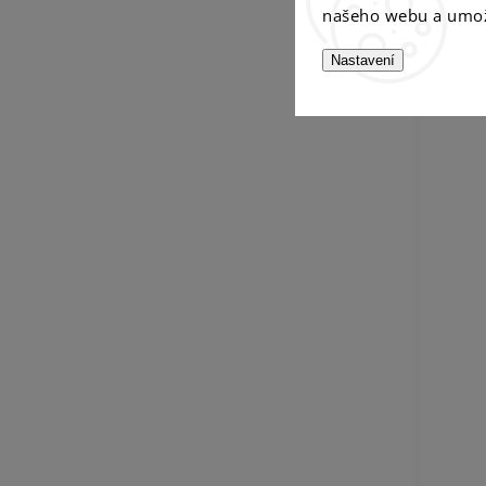
našeho webu a umož
Nastavení