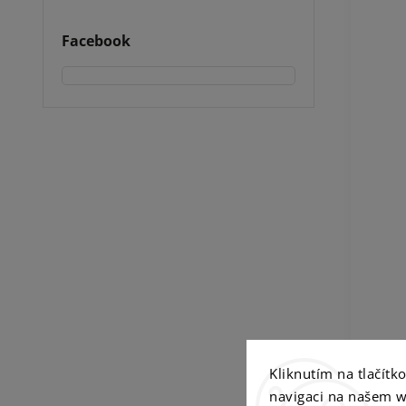
Facebook
Kliknutím na tlačít
navigaci na našem w