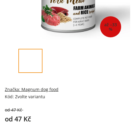
až –33
%
Značka:
Magnum dog food
Kód:
Zvolte variantu
od 47 Kč
až –33 %
od
47 Kč