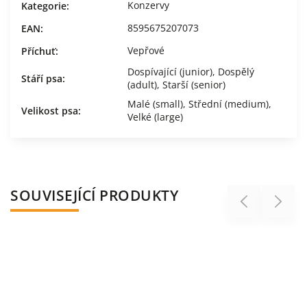
Konzervy
Kategorie
:
8595675207073
EAN
:
Vepřové
Příchuť
:
Dospívající (junior)
,
Dospělý
Stáří psa
:
(adult)
,
Starší (senior)
Malé (small)
,
Střední (medium)
,
Velikost psa
:
Velké (large)
SOUVISEJÍCÍ PRODUKTY
Previous
Next