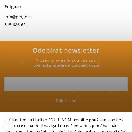
Petgo.cz
info
@
petgo.cz
315 686 621
Odebírat newsletter
Vložením e-mailu souhlasíte s
podmínkami ochrany osobních údajů
Přihlásit se
Kliknutím na tlačítko SOUHLASÍM povolíte používání cookies,
které usnadňují navigaci na našem webu, pomáhají nám
analyzovat fungování a používání našeho webu a umožňují nám