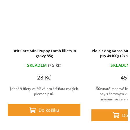
Brit Care Mini Puppy Lamb fillets in
Plaisir dog Kapsa Mu
gravy 85g
psy 4x100g (2xho
SKLADEM
(>5 ks)
SKLADE
28 Kč
45 
Jehněčí filety ve šťávě pro štěňata malých
Šťavnaté masové kap
plemen psů.
psy s čerstvým ku
masem se zelenin
Do košíku
Do 