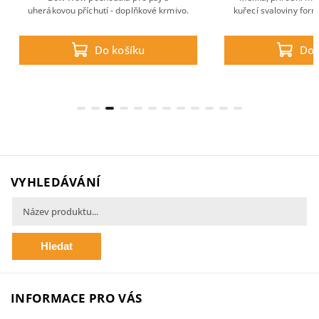
uherákovou příchutí - doplňkové krmivo.
kuřecí svaloviny for
Do košíku
Do 
VYHLEDÁVÁNÍ
Hledat
INFORMACE PRO VÁS