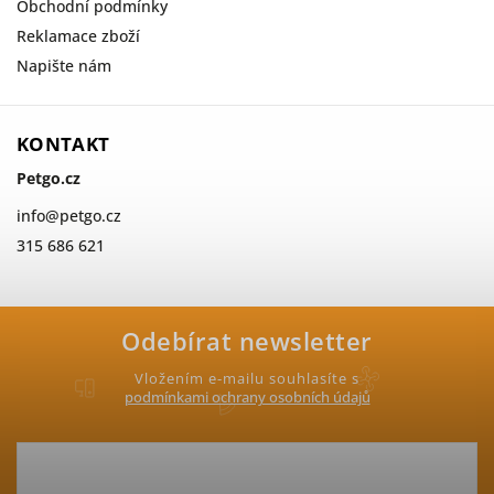
Obchodní podmínky
Reklamace zboží
Napište nám
KONTAKT
Petgo.cz
info
@
petgo.cz
315 686 621
Odebírat newsletter
Vložením e-mailu souhlasíte s
podmínkami ochrany osobních údajů