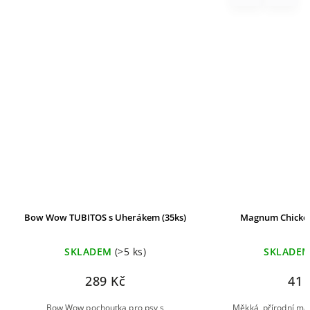
Bow Wow TUBITOS s Uherákem (35ks)
Magnum Chicken 
SKLADEM
(>5 ks)
SKLADE
289 Kč
41 
Bow Wow pochoutka pro psy s
Měkká, přírodní ma