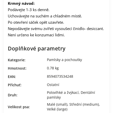
Krmný návod:
Podávejte 1-3 ks denně.
Uchovávejte na suchém a chladném místě.
Po otevření sáček opět uzavřete.
Nepodávejte svému zvířeti vysoušecí činidlo- desiccant.
Není určeno ke konzumaci lidmi.
Doplňkové parametry
Pamlsky a pochoutky
Kategorie
:
0.78 kg
Hmotnost
:
8594073534248
EAN
:
Ostatní
Příchuť
:
Polovlhké a žvýkací
,
Dentální
Druh
:
pamlsky
Malé (small)
,
Střední (medium)
,
Velikost psa
:
Velké (large)