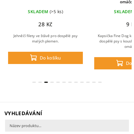
omáčce
SKLADEM
(>5 ks)
SKLADE
28 Kč
9 
Jehněčí filety ve šťávě pro dospělé psy
Kapsička Fine Dog ko
malých plemen.
dospělé psy s kousk
omáč
Do košíku
Do 
VYHLEDÁVÁNÍ