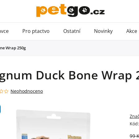
avce
Pro ptactvo
Ostatní
Novinky
Akce
ne Wrap 250g
gnum Duck Bone Wrap 
Neohodnoceno
Zna
Kód:
99 