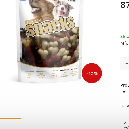
8
Skl
Můž
–12 %
Prou
kost
Deta