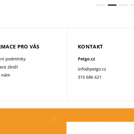
RMACE PRO VÁS
KONTAKT
ní podmínky
Petgo.cz
ce zboží
info
@
petgo.cz
e nám
315 686 621