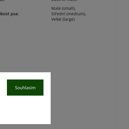
Malé (small)
,
ikost psa
:
Střední (medium)
,
Velké (large)
Souhlasím