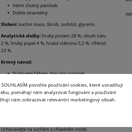
Velmi chutný pamlsek.
Dobře stravitelný.
Vel
Složení:
kachní maso, škrob, sorbitol, glycerin.
Analytické složky:
hrubý protein 28 %, obsah tuku
2 %, hrubý popel 4 %, hrubá vláknina 0,2 %, vlhkost
23 %.
Krmný návod:
Podávejte během dne jako pamlsek
Množství přizpůsobte potřebám a stavu
ko SOUHLASÍM povolíte používání cookies, které usnadňují
Vašeho psa
ebu, pomáhají nám analyzovat fungování a používání
Nepodávejte v nadměrných množstvích
ňují nám zobrazovat relevantní marketingový obsah.
Pes by měl mít přístup k dostatku čerstvé
pitné vody
Skladování:
Uchovávejte na suchém a chladném místě.