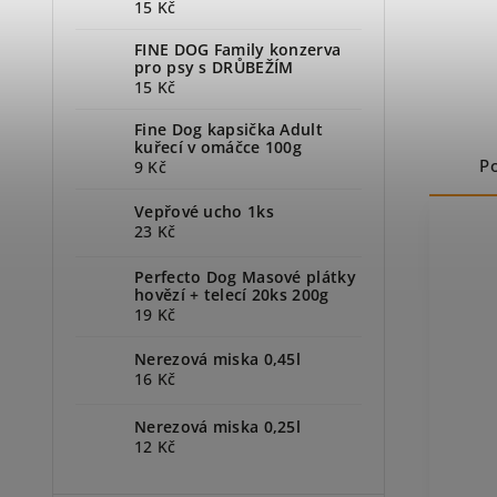
15 Kč
FINE DOG Family konzerva
pro psy s DRŮBEŽÍM
15 Kč
Fine Dog kapsička Adult
kuřecí v omáčce 100g
P
9 Kč
Vepřové ucho 1ks
23 Kč
Perfecto Dog Masové plátky
hovězí + telecí 20ks 200g
19 Kč
Nerezová miska 0,45l
16 Kč
Nerezová miska 0,25l
12 Kč