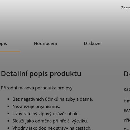
Zepta
opis
Hodnocení
Diskuze
Detailní popis produktu
D
Přírodní masová pochoutka pro psy.
Kat
Bez negativních účinků na zuby a dásně.
Hm
Nezatěžuje organismus.
EA
Uzavíratelný zipový uzávěr obalu.
Pří
Slouží jako odměna při hře či výcviku.
Vhodný jako doplněk stravy na cestách.
Dr