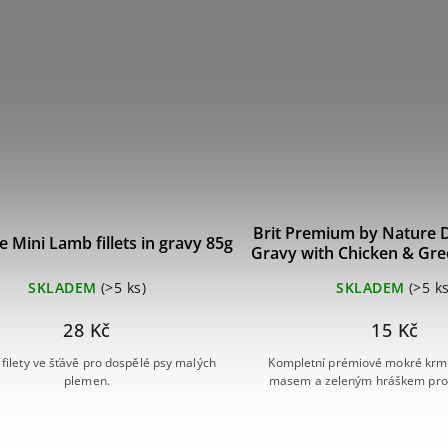
Brit Premium by Nature Do
e Mini Lamb fillets in gravy 85g
Gravy with Chicken & Gre
SKLADEM
(>5 ks)
SKLADEM
(>5 ks
28 Kč
15 Kč
 filety ve šťávě pro dospělé psy malých
Kompletní prémiové mokré krmi
plemen.
masem a zeleným hráškem pro 