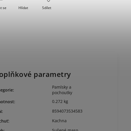
t se
Hlídat
Sdílet
oplňkové parametry
Pamlsky a
egorie
:
pochoutky
0.272 kg
otnost
:
8594073534583
N
:
Kachna
chuť
:
Sušené maso
uh
: