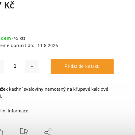
7 Kč
adem
(>5 ks)
eme doručit do:
11.8.2026
Přidat do košíku
žek kachní svaloviny namotaný na křupavé kalciové
i.
ilní informace