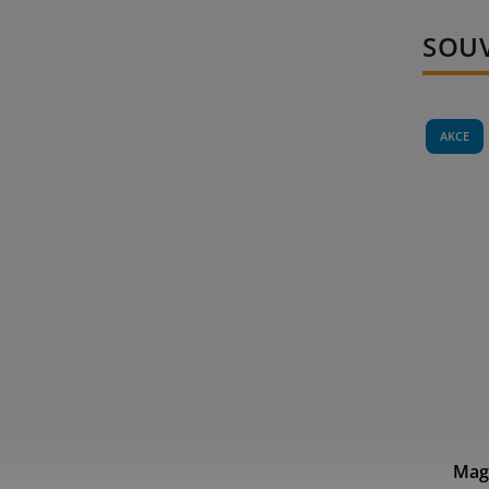
SOUV
AKCE
–10 %
 250g
ML Rollos drůbeží 2kg
Mag