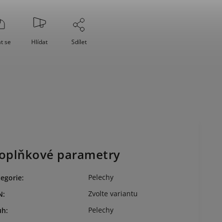
t se
Hlídat
Sdílet
oplňkové parametry
Pelechy
egorie
:
Zvolte variantu
N
:
Pelechy
uh
: