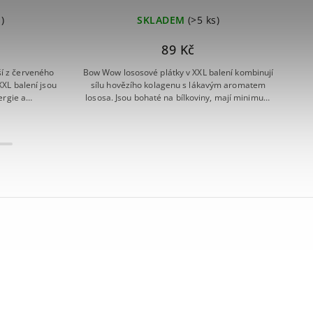
)
SKLADEM
(>5 ks)
89 Kč
ší z červeného
Bow Wow lososové plátky v XXL balení kombinují
M
XL balení jsou
sílu hovězího kolagenu s lákavým aromatem
mas
ergie a
lososa. Jsou bohaté na bílkoviny, mají minimum
ob
ovky, masa a
tuku a díky praktickému 250g boxu zůstávají
choutku, která
stále měkké a voňavé. Perfektní volba pro
zdravou kůži,...