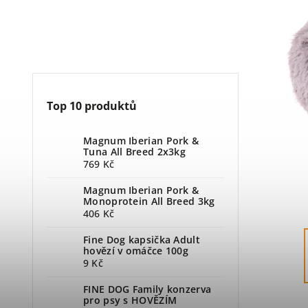
Top 10 produktů
Magnum Iberian Pork &
Tuna All Breed 2x3kg
769 Kč
Magnum Iberian Pork &
Monoprotein All Breed 3kg
406 Kč
Fine Dog kapsička Adult
hovězí v omáčce 100g
9 Kč
FINE DOG Family konzerva
pro psy s HOVĚZÍM