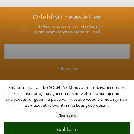
Odebírat newsletter
Vložením e-mailu souhlasíte s
podmínkami ochrany osobních údajů
Přihlásit se
Kliknutím na tlačítko SOUHLASÍM povolíte používání cookies,
které usnadňují navigaci na našem webu, pomáhají nám
analyzovat fungování a používání našeho webu a umožňují nám
zobrazovat relevantní marketingový obsah.
Copyright 2026
Petgo.cz
. Všechna práva vyhrazena.
Nastavení
Vytvořil Shoptet
Souhlasím
Partner:
Mega Creative