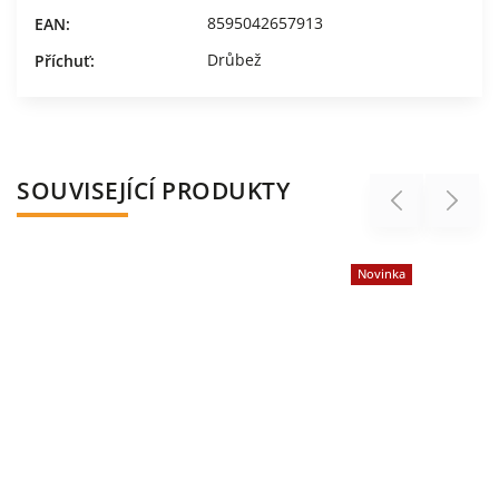
8595042657913
EAN
:
Drůbež
Příchuť
:
SOUVISEJÍCÍ PRODUKTY
Previous
Next
Novinka