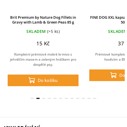
Brit Premium by Nature Dog Fillets in
FINE DOG XXL kapsa 
Gravy with Lamb & Green Peas 85 g
500
SKLADEM
(>5 ks)
SKLADE
15 Kč
37 
Kompletní prémiové mokré krmivo s
Prémiové kompletní
jehněčím masem a zeleným hráškem pro
hovězím a BE
dospělé psy.
Do 
Do košíku