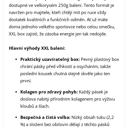
dostupné ve velkorysém 250g balení. Tento formát je
navržen pro majitele, kteří chtějí mít po ruce vždy
dostatek kvalitních a funkčních odměn. Ať už máte
doma jednoho velkého sportovce nebo celou smečku,
XXL box zajistí, že zásoba energie jen tak nedojde.
Hlavní výhody XXL balení:
Praktický uzavíratelný box:
Pevný plastový box
chrání pásky před vlhkostí a osycháním, takže
poslední kousek chutná stejně skvěle jako ten
první.
Kolagen pro zdravý pohyb:
Každý pásek je
doslova nabitý přírodním kolagenem pro výživu
kloubů a šlach.
Bezpečná a čistá volba:
Nízký obsah tuku (2,2
%) a složení bez obilovin dělají z těchto pásků