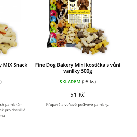
y MIX Snack
Fine Dog Bakery Mini kostička s vůní
vanilky 500g
)
SKLADEM
(>5 ks)
51 Kč
ých pamlsků -
Křupavé a voňavé pečivové pamlsky.
ek pro dospělé
onu