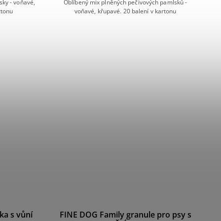
ky - voňavé,
Oblíbený mix plněných pečivových pamlsků -
rtonu
voňavé, křupavé. 20 balení v kartonu
ka s vůní
FINE DOG Family granule pro psy s