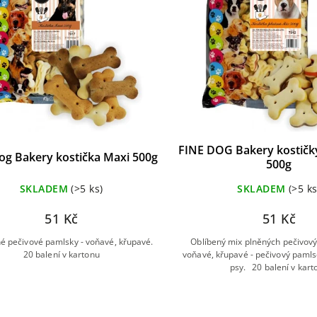
FINE DOG Bakery kostičk
og Bakery kostička Maxi 500g
500g
SKLADEM
(>5 ks)
SKLADEM
(>5 ks
51 Kč
51 Kč
é pečivové pamlsky - voňavé, křupavé.
Oblíbený mix plněných pečivov
20 balení v kartonu
voňavé, křupavé - pečivový pamls
psy. 20 balení v kart