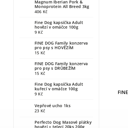
Magnum Iberian Pork &
Monoprotein All Breed 3kg
406 Kč
Fine Dog kapsička Adult
hovězí v omáčce 100g
9 Kč
FINE DOG Family konzerva
pro psy s HOVĚZÍM
15 Kč
FINE DOG Family konzerva
pro psy s DRŮBEŽÍM
15 Kč
Fine Dog kapsička Adult
kuřecí v omáčce 100g
FINE
9 Kč
Vepřové ucho 1ks
23 Kč
Perfecto Dog Masové plátky
hovězí + telecí 20ks 200g