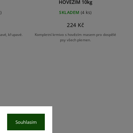
HOVĚZÍM 10kg
)
SKLADEM
(4 ks)
224 Kč
avé, křupavé.
Kompletní krmivo s hovězím masem pro dospělé
u
psy všech plemen.
Souhlasím