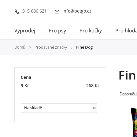
315 686 621
info@petgo.cz
Výprodej
Pro psy
Pro kočky
Pro hlod
Domů
Prodávané značky
Fine Dog
/
/
Fi
Cena
9
Kč
268
Kč
Doporuču
Na skladě
30