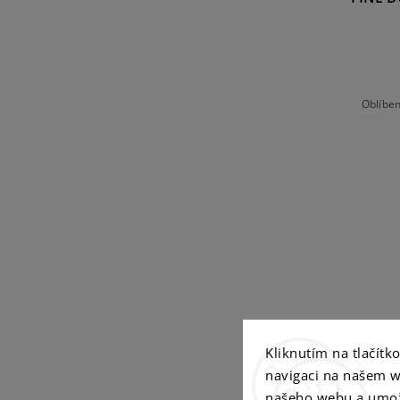
Oblíben
Kliknutím na tlačít
navigaci na našem w
našeho webu a umož