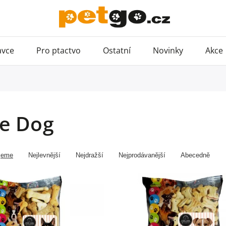
avce
Pro ptactvo
Ostatní
Novinky
Akce
ne Dog
jeme
Nejlevnější
Nejdražší
Nejprodávanější
Abecedně