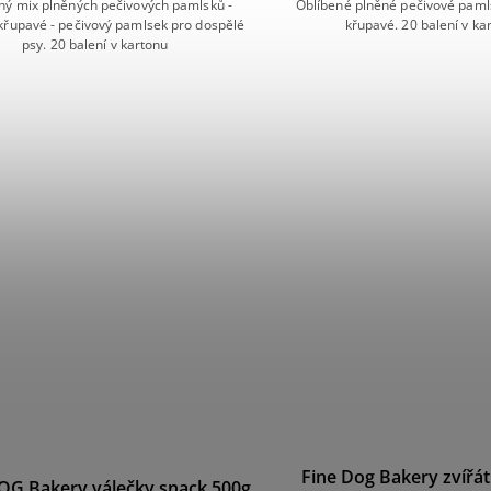
ný mix plněných pečivových pamlsků -
Oblíbené plněné pečivové pamls
křupavé - pečivový pamlsek pro dospělé
křupavé. 20 balení v ka
psy. 20 balení v kartonu
Fine Dog Bakery zvířát
OG Bakery válečky snack 500g