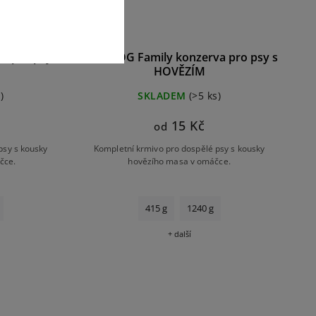
a pro psy s
FINE DOG Family konzerva pro psy s
HOVĚZÍM
)
SKLADEM
(>5 ks)
15 Kč
od
psy s kousky
Kompletní krmivo pro dospělé psy s kousky
čce.
hovězího masa v omáčce.
415 g
1240 g
+ další