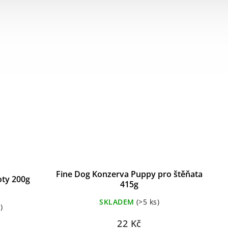
Fine Dog Konzerva Puppy pro štěňata
oty 200g
415g
SKLADEM
(>5 ks)
)
22 Kč