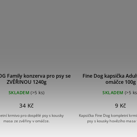
OG Family konzerva pro psy se
Fine Dog kapsička Adul
ZVĚŘINOU 1240g
omáčce 100g
SKLADEM
(>5 ks)
SKLADEM
(>5 ks
34 Kč
9 Kč
etní krmivo pro dospělé psy s kousky
Kapsička Fine Dog kompletní krm
masa ze zvěřiny v omáčce.
psy s kousky hovězího masa