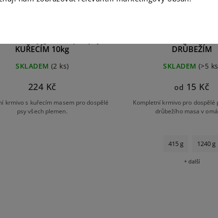
DOG Family granule pro psy s
FINE DOG Family konzerv
KUŘECÍM 10kg
DRŮBEŽÍM
SKLADEM
(2 ks)
SKLADEM
(>5 ks
224 Kč
15 Kč
od
ní krmivo s kuřecím masem pro dospělé
Kompletní krmivo pro dospělé 
psy všech plemen.
drůbežího masa v omá
415 g
1240 g
+ další