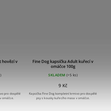
t hovězí v
Fine Dog kapsička Adult kuřecí v
omáčce 100g
)
SKLADEM
(>5 ks)
9 Kč
ivo pro dospělé
Kapsička Fine Dog kompletní krmivo pro dospělé
 v omáčce.
psy s kousky kuřecího masa v omáčce.