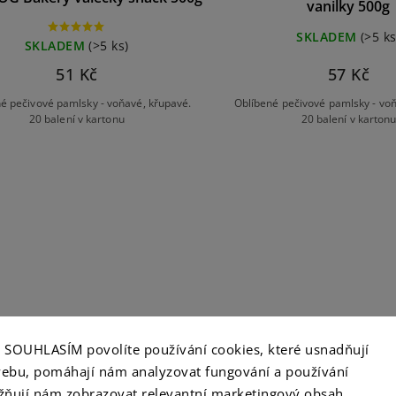
vanilky 500g
SKLADEM
(>5 ks
SKLADEM
(>5 ks)
51 Kč
57 Kč
é pečivové pamlsky - voňavé, křupavé.
Oblíbené pečivové pamlsky - voň
20 balení v kartonu
20 balení v karton
ko SOUHLASÍM povolíte používání cookies, které usnadňují
ebu, pomáhají nám analyzovat fungování a používání
ňují nám zobrazovat relevantní marketingový obsah.