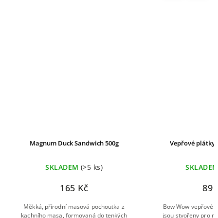
Magnum Duck Sandwich 500g
Vepřové plátky 
SKLADEM
(>5 ks)
SKLADE
165 Kč
89 
Měkká, přírodní masová pochoutka z
Bow Wow vepřové pl
kachního masa, formovaná do tenkých
jsou stvořeny pro maj