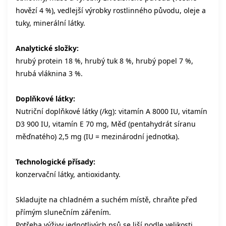
hovězí 4 %), vedlejší výrobky rostlinného původu, oleje a
tuky, minerální látky.
Analytické složky:
hrubý protein 18 %, hrubý tuk 8 %, hrubý popel 7 %,
hrubá vláknina 3 %.
Doplňkové látky:
Nutriční doplňkové látky (/kg): vitamín A 8000 IU, vitamín
D3 900 IU, vitamín E 70 mg, Měď (pentahydrát síranu
měďnatého) 2,5 mg (IU = mezinárodní jednotka).
Technologické přísady:
konzervační látky, antioxidanty.
Skladujte na chladném a suchém místě, chraňte před
přímým slunečním zářením.
Potřeba výživy jednotlivých psů se liší podle velikosti,