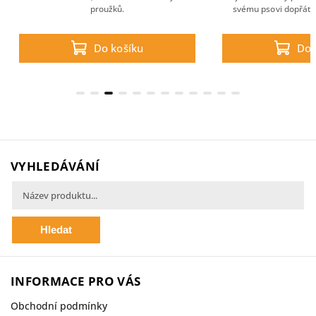
proužků.
svému psovi dopřát 
zároveň ušetřit. S
vepřového a vysokéh
Do košíku
Do 
kolagenu dělá z těch
funkčn
VYHLEDÁVÁNÍ
Hledat
INFORMACE PRO VÁS
Obchodní podmínky