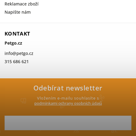
Reklamace zboží
Napište nám
KONTAKT
Petgo.cz
info
@
petgo.cz
315 686 621
Odebírat newsletter
Vložením e-mailu souhlasíte s
podmínkami ochrany osobních údajů