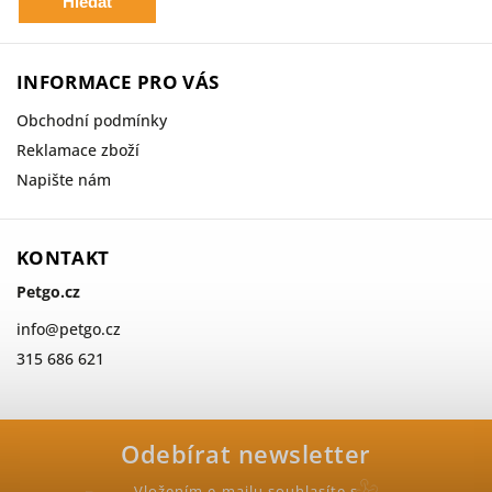
Hledat
INFORMACE PRO VÁS
Obchodní podmínky
Reklamace zboží
Napište nám
KONTAKT
Petgo.cz
info
@
petgo.cz
315 686 621
Odebírat newsletter
Vložením e-mailu souhlasíte s