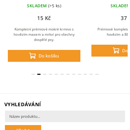
SKLADEM
(>5 ks)
SKLADE
15 Kč
37 
Kompletní prémiové mokré krmivo s
Prémiové kompletní
hovězím masem a mrkví pro všechny
hovězím a BE
dospělé psy.
Do 
Do košíku
VYHLEDÁVÁNÍ