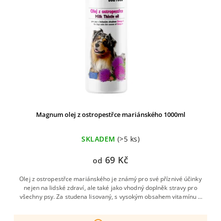
Magnum olej z ostropestřce mariánského 1000ml
SKLADEM
(>5 ks)
69 Kč
od
Olej z ostropestřce mariánského je známý pro své příznivé účinky
nejen na lidské zdraví, ale také jako vhodný doplněk stravy pro
všechny psy. Za studena lisovaný, s vysokým obsahem vitamínu E
a omega-6 mastných kyselin, působí jako...