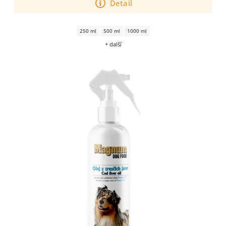
Detail
250 ml
500 ml
1000 ml
+ další