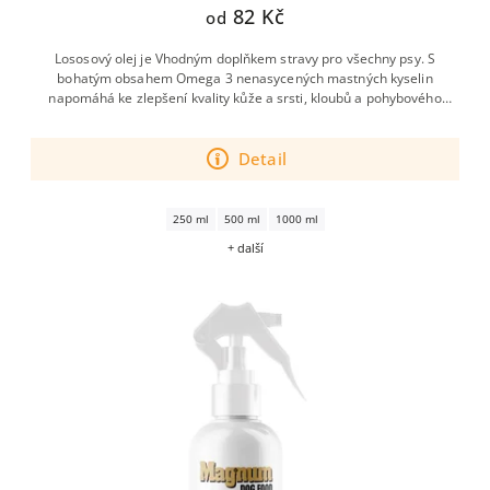
82 Kč
od
Lososový olej je Vhodným doplňkem stravy pro všechny psy. S
bohatým obsahem Omega 3 nenasycených mastných kyselin
napomáhá ke zlepšení kvality kůže a srsti, kloubů a pohybového
aparátu.
Detail
250 ml
500 ml
1000 ml
+ další