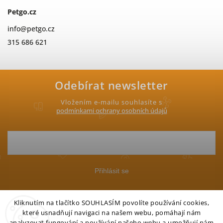
Petgo.cz
info
@
petgo.cz
315 686 621
Odebírat newsletter
Vložením e-mailu souhlasíte s
podmínkami ochrany osobních údajů
Přihlásit se
Kliknutím na tlačítko SOUHLASÍM povolíte používání cookies,
které usnadňují navigaci na našem webu, pomáhají nám
analyzovat fungování a používání našeho webu a umožňují nám