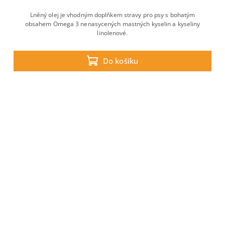
Lněný olej je vhodným doplňkem stravy pro psy s bohatým
obsahem Omega 3 nenasycených mastných kyselin a kyseliny
linolenové.
Do košíku