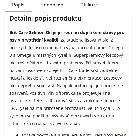
Popis
Hodnocení
Diskuze
Detailní popis produktu
Brit Care Salmon Oil je přírodním doplňkem stravy pro
psy v prvotřídní kvalitě.
Za studena lisovaný olej z
norských lososů napomáhá vybalancovat poměr Omega-
3 a Omega-6 mastných kyselin. Superprémiový lososový
olej řeší některé zdravotní problémy. Při pravidelném
užívání lososového oleje Brit Care bude srst viditelné
hustší a lesklejší. Nehrozí změna pigmentace. Lososový
olej nepřebarvuje srst. Naopak podporuje její přirozené
zbarvení. Pozitivní vliv přípravku se projevuje i na
psychice zvířete - odbourává stres a zmírňuje deprese.
EPA kyselina má přirozené protizánětlivé účinky a DHA
kyselina se podílí na výstavbě mozkových struktur a
sítnice oka u nenarozených štěňat.
zdravá pokožka a hustá lesklá srst - řeší problémy s