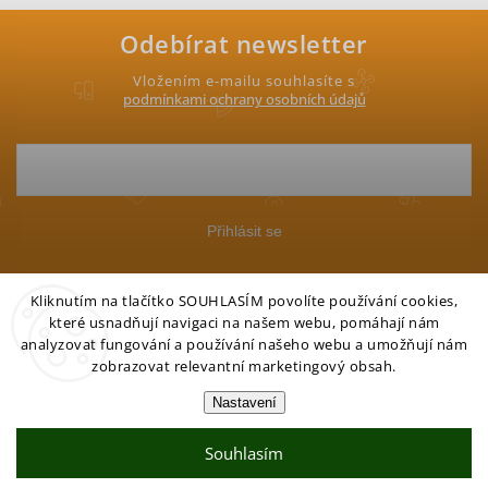
Odebírat newsletter
Vložením e-mailu souhlasíte s
podmínkami ochrany osobních údajů
Přihlásit se
Kliknutím na tlačítko SOUHLASÍM povolíte používání cookies,
které usnadňují navigaci na našem webu, pomáhají nám
analyzovat fungování a používání našeho webu a umožňují nám
zobrazovat relevantní marketingový obsah.
Copyright 2026
Petgo.cz
. Všechna práva vyhrazena.
Nastavení
Vytvořil Shoptet
Souhlasím
Partner:
Mega Creative