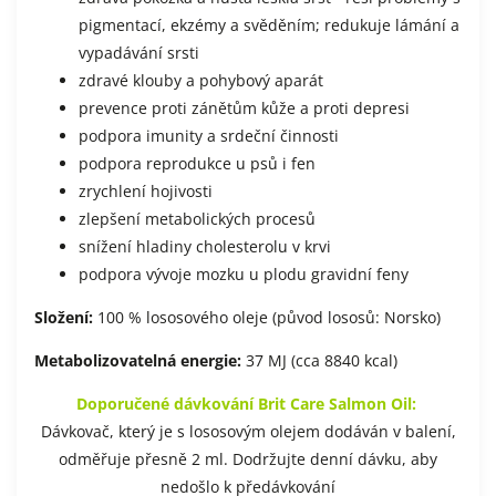
pigmentací, ekzémy a svěděním; redukuje lámání a
vypadávání srsti
zdravé klouby a pohybový aparát
prevence proti zánětům kůže a proti depresi
podpora imunity a srdeční činnosti
podpora reprodukce u psů i fen
zrychlení hojivosti
zlepšení metabolických procesů
snížení hladiny cholesterolu v krvi
podpora vývoje mozku u plodu gravidní feny
Složení:
100 % lososového oleje (původ lososů: Norsko)
Metabolizovatelná energie:
37 MJ (cca 8840 kcal)
Doporučené dávkování Brit Care Salmon Oil:
Dávkovač, který je s lososovým olejem dodáván v balení,
odměřuje přesně 2 ml. Dodržujte denní dávku, aby
nedošlo k předávkování