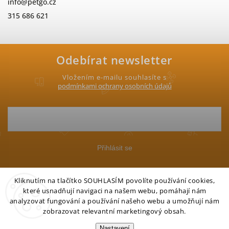
info
@
petgo.cz
315 686 621
Odebírat newsletter
Vložením e-mailu souhlasíte s
podmínkami ochrany osobních údajů
Přihlásit se
Kliknutím na tlačítko SOUHLASÍM povolíte používání cookies,
které usnadňují navigaci na našem webu, pomáhají nám
analyzovat fungování a používání našeho webu a umožňují nám
zobrazovat relevantní marketingový obsah.
Copyright 2026
Petgo.cz
. Všechna práva vyhrazena.
Nastavení