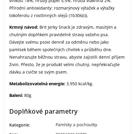
vlhkost 18%, hrubý popel 5,5%, hrubá vláknina 2%.
Přírodní antioxidanty: rozmarýnový výtažek a výtažky
tokoferolu z rostlinných olejů (1b306(i)).
Krmný návod:
Brit Jerky Snack je zdravým, masitým a
chutným doplňkem pravidelné stravy vašeho psa.
Dávejte svému psovi denně za odměnu nebo jako
pamlsek během společných chvilek v průběhu dne.
Nenahrazujte běžnou stravu, abyste zajistili denní příjem
živin. Přesto, že je produkt velmi chutný, nepřekračujte
dávku a cvičte se svým psem.
Metabolizovatelná energie:
3,950 kcal/kg.
Balení:
80g
Doplňkové parametry
Pamlsky a pochoutky
Kategorie
: