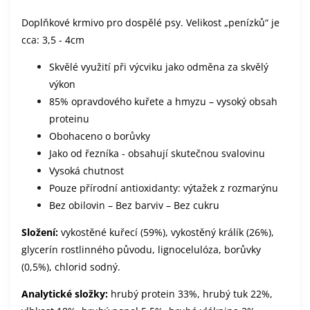
Doplňkové krmivo pro dospělé psy. Velikost „penízků“ je
cca: 3,5 - 4cm
Skvělé využití při výcviku jako odměna za skvělý
výkon
85% opravdového kuřete a hmyzu – vysoký obsah
proteinu
Obohaceno o borůvky
Jako od řezníka - obsahují skutečnou svalovinu
Vysoká chutnost
Pouze přírodní antioxidanty: výtažek z rozmarýnu
Bez obilovin – Bez barviv – Bez cukru
Složení:
vykostěné kuřecí (59%), vykostěný králík (26%),
glycerín rostlinného původu, lignocelulóza, borůvky
(0,5%), chlorid sodný.
Analytické složky:
hrubý protein 33%, hrubý tuk 22%,