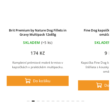
Brit Premium by Nature Dog Fillets in
Fine Dog kapsička
Gravy Multipack 12x85g
omáčce
SKLADEM
(>5 ks)
SKLADE
174 Kč
9 
Kompletní prémiové mokré krmivo v
Kapsička Fine Dog ko
kapsičkách v praktickém multipacku.
štěňata s kousky 
omáč
Do košíku
Do 