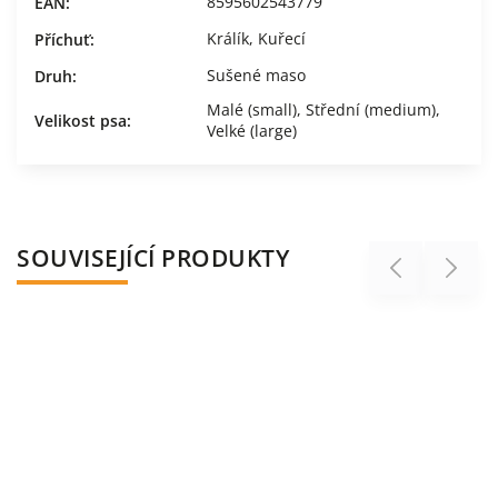
8595602543779
EAN
:
Králík
,
Kuřecí
Příchuť
:
Sušené maso
Druh
:
Malé (small)
,
Střední (medium)
,
Velikost psa
:
Velké (large)
SOUVISEJÍCÍ PRODUKTY
Previous
Next