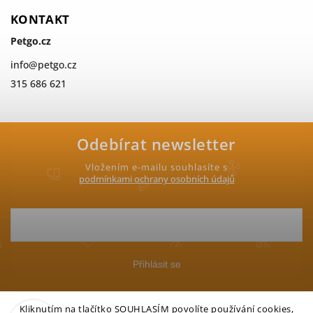
KONTAKT
Petgo.cz
info
@
petgo.cz
315 686 621
Odebírat newsletter
Vložením e-mailu souhlasíte s
podmínkami ochrany osobních údajů
Přihlásit se
Kliknutím na tlačítko SOUHLASÍM povolíte používání cookies,