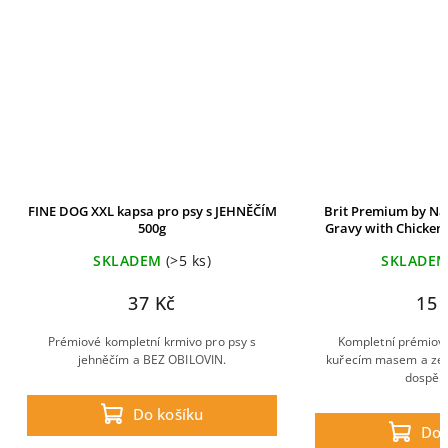
FINE DOG XXL kapsa pro psy s JEHNĚČÍM
Brit Premium by Nat
500g
Gravy with Chicken 
SKLADEM
(>5 ks)
SKLADE
37 Kč
15 
Prémiové kompletní krmivo pro psy s
Kompletní prémiov
jehněčím a BEZ OBILOVIN.
kuřecím masem a ze
dospělé
Do košíku
Do 