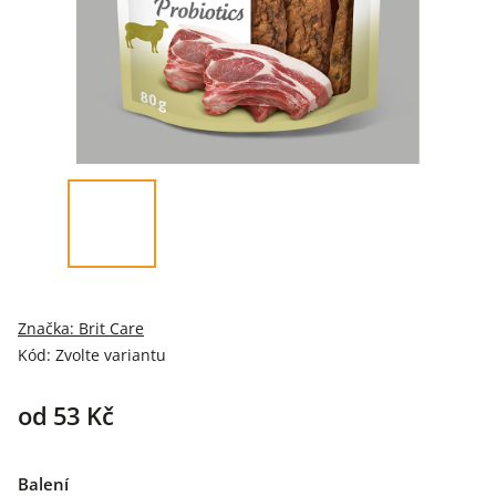
Značka:
Brit Care
Kód:
Zvolte variantu
od
53 Kč
Balení