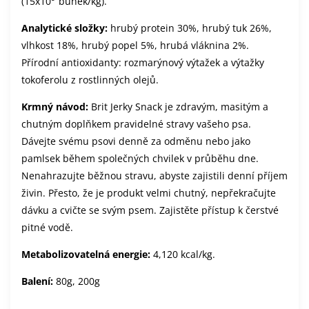
(15x10
buněk/kg).
Analytické složky:
hrubý protein 30%, hrubý tuk 26%,
vlhkost 18%, hrubý popel 5%, hrubá vláknina 2%.
Přírodní antioxidanty: rozmarýnový výtažek a výtažky
tokoferolu z rostlinných olejů.
Krmný návod:
Brit Jerky Snack je zdravým, masitým a
chutným doplňkem pravidelné stravy vašeho psa.
Dávejte svému psovi denně za odměnu nebo jako
pamlsek během společných chvilek v průběhu dne.
Nenahrazujte běžnou stravu, abyste zajistili denní příjem
živin. Přesto, že je produkt velmi chutný, nepřekračujte
dávku a cvičte se svým psem. Zajistěte přístup k čerstvé
pitné vodě.
Metabolizovatelná energie:
4,120 kcal/kg.
Balení:
80g, 200g