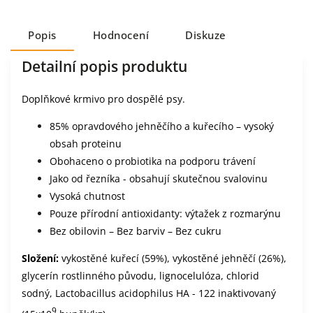
Popis
Hodnocení
Diskuze
Detailní popis produktu
Doplňkové krmivo pro dospělé psy.
85% opravdového jehněčího a kuřecího – vysoký
obsah proteinu
Obohaceno o probiotika na podporu trávení
Jako od řezníka - obsahují skutečnou svalovinu
Vysoká chutnost
Pouze přírodní antioxidanty: výtažek z rozmarýnu
Bez obilovin – Bez barviv – Bez cukru
Složení:
vykostěné kuřecí (59%), vykostěné jehněčí (26%),
glycerín rostlinného původu, lignocelulóza, chlorid
sodný, Lactobacillus acidophilus HA - 122 inaktivovaný
9