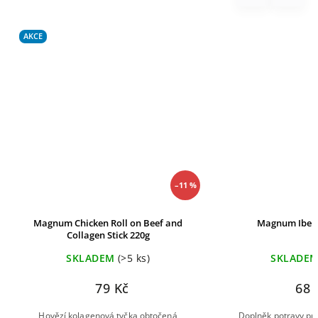
AKCE
–11 %
Magnum Chicken Roll on Beef and
Magnum Iberi
Collagen Stick 220g
SKLADEM
(>5 ks)
SKLADE
79 Kč
68 
Hovězí kolagenová tyčka obtočená
Doplněk potravy pro