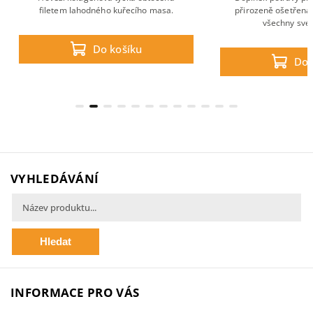
filetem lahodného kuřecího masa.
přirozeně ošetřená,
všechny své 
Do košíku
Do 
VYHLEDÁVÁNÍ
Hledat
INFORMACE PRO VÁS