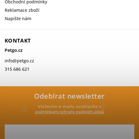
Obchodní podmínky
Reklamace zboží
Napište nám
KONTAKT
Petgo.cz
info
@
petgo.cz
315 686 621
Odebírat newsletter
Vložením e-mailu souhlasíte s
podmínkami ochrany osobních údajů