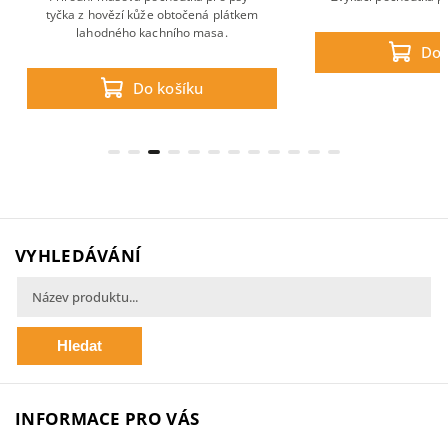
tyčka z hovězí kůže obtočená plátkem
lahodného kachního masa.
Do 
Do košíku
VYHLEDÁVÁNÍ
Hledat
INFORMACE PRO VÁS