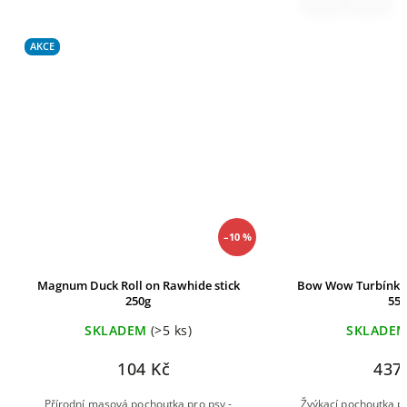
AKCE
–10 %
Magnum Duck Roll on Rawhide stick
Bow Wow Turbínky 
250g
55k
SKLADEM
(>5 ks)
SKLADE
104 Kč
437
Přírodní masová pochoutka pro psy -
Žvýkací pochoutka p