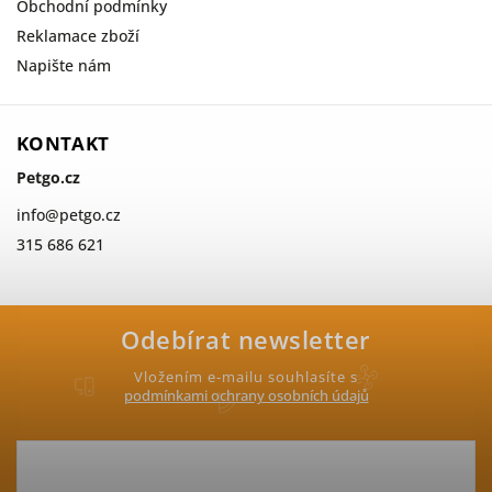
Obchodní podmínky
Reklamace zboží
Napište nám
KONTAKT
Petgo.cz
info
@
petgo.cz
315 686 621
Odebírat newsletter
Vložením e-mailu souhlasíte s
podmínkami ochrany osobních údajů