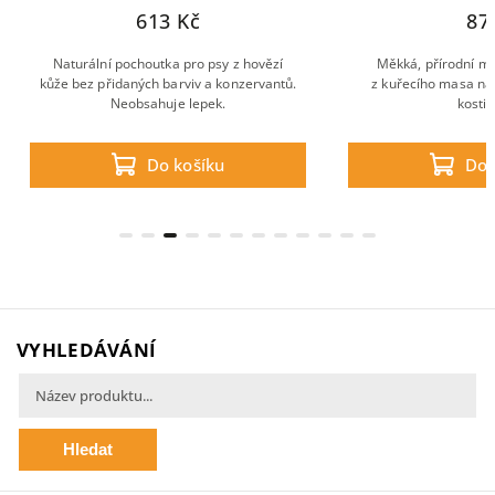
613 Kč
87
Naturální pochoutka pro psy z hovězí
Měkká, přírodní m
kůže bez přidaných barviv a konzervantů.
z kuřecího masa na
Neobsahuje lepek.
kosti
Do košíku
Do 
VYHLEDÁVÁNÍ
Hledat