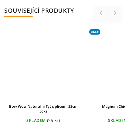
SOUVISEJÍCÍ PRODUKTY
Previous
Next
AKCE
Bow Wow Naturální Tyč s plícemi 22cm
Magnum Chick
50ks
SKLADEM
(>5 ks)
SKLADE