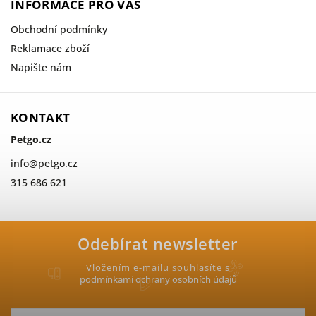
INFORMACE PRO VÁS
Obchodní podmínky
Reklamace zboží
Napište nám
KONTAKT
Petgo.cz
info
@
petgo.cz
315 686 621
Odebírat newsletter
Vložením e-mailu souhlasíte s
podmínkami ochrany osobních údajů