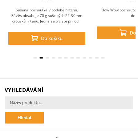
Sušená pochoutka v podobě hrtanu.
Bow Wow pochoutka 
Závěs obsahuje 70 g sušených 25-30mm
dec
kroužků hrtanu. Jedná se o čistě přírodní
produkt.
Do 
Do košíku
VYHLEDÁVÁNÍ
Hledat