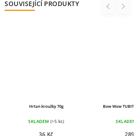
SOUVISEJÍCÍ PRODUKTY
Previous
Next
Hrtan kroužky 70g
Bow Wow TUBITOS
SKLADEM
(>5 ks)
SKLADE
36 Kč
289