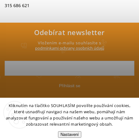
315 686 621
Odebírat newsletter
Vložením e-mailu souhlasíte s
podmínkami ochrany osobních údajů
Přihlásit se
Kliknutím na tlačítko SOUHLASÍM povolíte používání cookies,
které usnadňují navigaci na našem webu, pomáhají nám
analyzovat fungování a používání našeho webu a umožňují nám
zobrazovat relevantní marketingový obsah.
Copyright 2026
Petgo.cz
. Všechna práva vyhrazena.
Nastavení