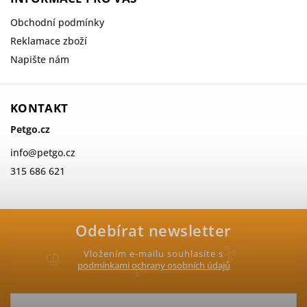
Obchodní podmínky
Reklamace zboží
Napište nám
KONTAKT
Petgo.cz
info
@
petgo.cz
315 686 621
Odebírat newsletter
Vložením e-mailu souhlasíte s
podmínkami ochrany osobních údajů