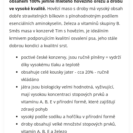
obsahem 100% jemně mletého hovězího ořezu a drobů
ve vysoké kvalitě.
Hovězí maso s droby má vysoký obsah
dobře stravitelných bílkovin s plnohodnotným podílem
esenciálních aminokyselin, železa a vitamínů skupiny B.
Směs masa v konzervě Tim s hovězím, je ideálním
krmivem podporujícím kvalitní osvalení psa, jeho stále
dobrou kondici a kvalitní srst.
poctivé české konzervy, jsou ručně plněny = vydrží
díky vysokému tlaku a teplotě
obsahuje celé kousky jater - cca 20% - ručně
vkládáno
játra jsou biologicky velmi hodnotná, vyživující,
mají vysokou koncentraci stopových prvků a
vitamínu A, B, E v přírodní formě, které zajišťují
zdravý pohyb
vysoký podíle sodíku a hořčíku v přírodní formě
droby obsahují velké množství stopových prvků,
vitamín A, B, E a železo