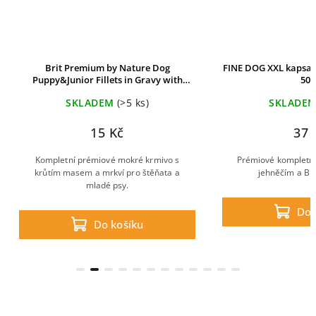
Brit Premium by Nature Dog
FINE DOG XXL kapsa 
Puppy&Junior Fillets in Gravy with
500
Turkey&Carrots 85g
SKLADEM
(>5 ks)
SKLADE
15 Kč
37 
Kompletní prémiové mokré krmivo s
Prémiové kompletní
krůtím masem a mrkví pro štěňata a
jehněčím a BE
mladé psy.
Do 
Do košíku