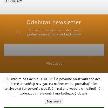
315 686 621
Odebírat newsletter
Vložením e-mailu souhlasíte s
podmínkami ochrany osobních údajů
Přihlásit se
Kliknutím na tlačítko SOUHLASÍM povolíte používání cookies,
které usnadňují navigaci na našem webu, pomáhají nám
analyzovat fungování a používání našeho webu a umožňují nám
zobrazovat relevantní marketingový obsah.
Copyright 2026
Petgo.cz
. Všechna práva vyhrazena.
Nastavení