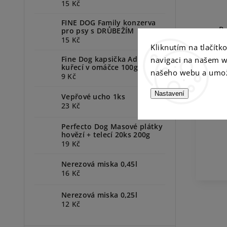
15 Kč
FINE DOG Family konzerva
P
pro psy s DRŮBEŽÍM
15 Kč
Kliknutím na tlačít
Fine Dog kapsička Adult
navigaci na našem w
kuřecí v omáčce 100g
našeho webu a umož
9 Kč
Nastavení
Vepřové ucho 1ks
23 Kč
Perfecto Dog Masové plátky
hovězí + telecí 20ks 200g
19 Kč
Nerezová miska 0,45l
16 Kč
Nerezová miska 0,25l
12 Kč