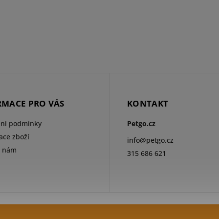
RMACE PRO VÁS
KONTAKT
ní podmínky
Petgo.cz
ce zboží
info
@
petgo.cz
e nám
315 686 621