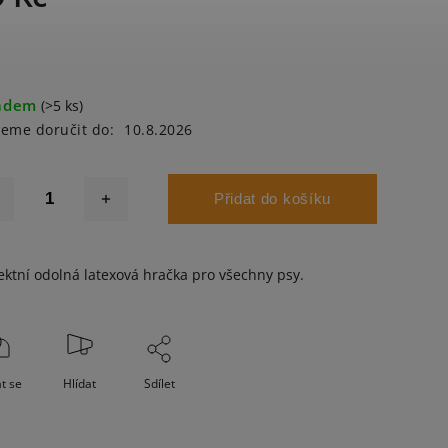
adem
(>5 ks)
eme doručit do:
10.8.2026
Přidat do košíku
ektní odolná latexová hračka pro všechny psy.
t se
Hlídat
Sdílet