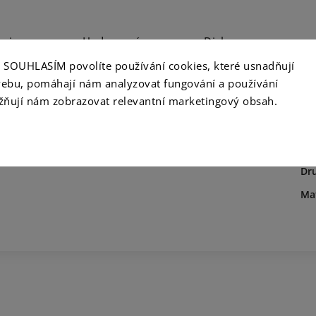
opis
Hodnocení
Diskuze
ko SOUHLASÍM povolíte používání cookies, které usnadňují
ebu, pomáhají nám analyzovat fungování a používání
ňují nám zobrazovat relevantní marketingový obsah.
Detailní popis produktu
D
Kat
Popis produktu není dostupný
Dr
Mat