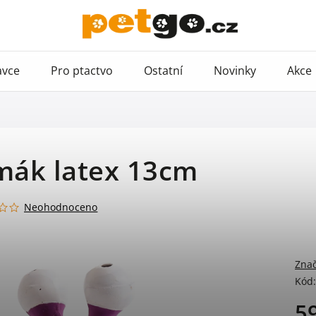
avce
Pro ptactvo
Ostatní
Novinky
Akce
mák latex 13cm
Neohodnoceno
Zna
Kód:
5