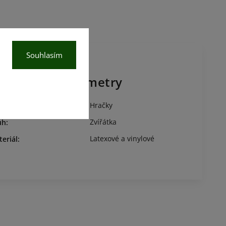
Souhlasím
oplňkové parametry
Hračky
egorie
:
Zvířátka
uh
:
Latexové a vinylové
eriál
: