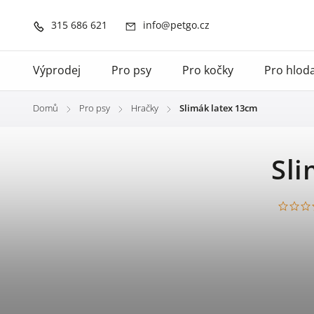
315 686 621
info@petgo.cz
Výprodej
Pro psy
Pro kočky
Pro hlod
Domů
Pro psy
Hračky
Slimák latex 13cm
/
/
/
Sli