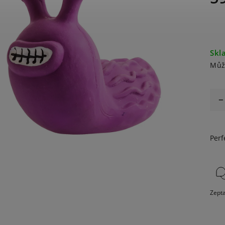
Skl
Můž
Perf
Zepta