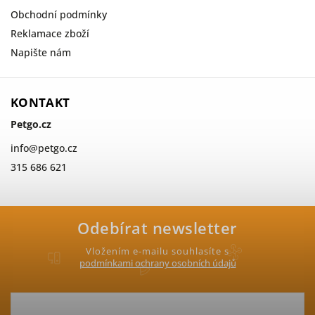
Obchodní podmínky
Reklamace zboží
Napište nám
KONTAKT
Petgo.cz
info
@
petgo.cz
315 686 621
Odebírat newsletter
Vložením e-mailu souhlasíte s
podmínkami ochrany osobních údajů