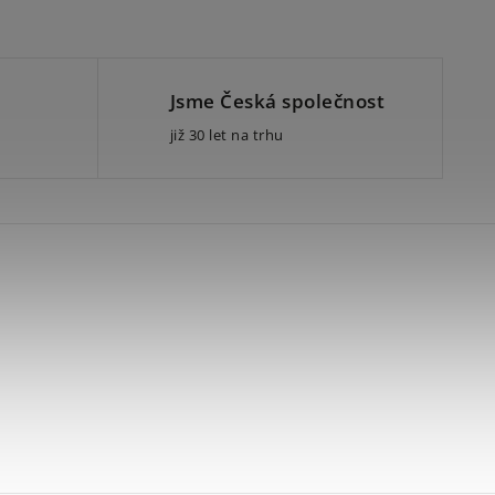
Jsme Česká společnost
již 30 let na trhu