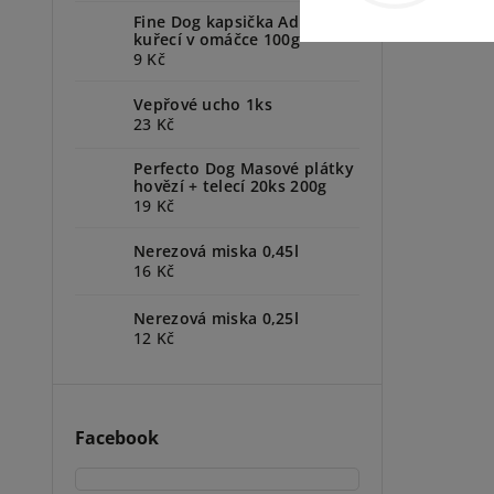
Fine Dog kapsička Adult
kuřecí v omáčce 100g
9 Kč
Vepřové ucho 1ks
23 Kč
Perfecto Dog Masové plátky
hovězí + telecí 20ks 200g
19 Kč
Nerezová miska 0,45l
16 Kč
Nerezová miska 0,25l
12 Kč
Facebook