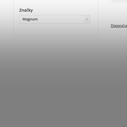
Značky
Magnum
1
Doporuču