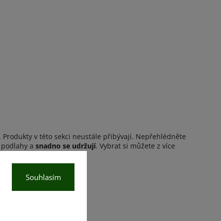
. Produkty v této sekci neustále přibývají. Nepřehlédněte
í podlahy a
snadno se udržují
. Vybrat si můžete z více
Souhlasím