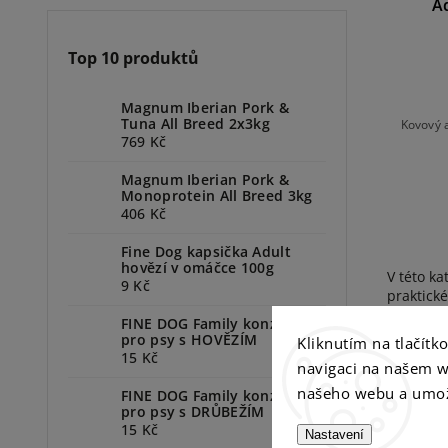
A
Top 10 produktů
Magnum Iberian Pork &
Tuna All Breed 2x3kg
Kovový a
769 Kč
Magnum Iberian Pork &
Monoprotein All Breed 3kg
406 Kč
Fine Dog kapsička Adult
hovězí v omáčce 100g
V této ka
9 Kč
praktick
barevnýc
FINE DOG Family konzerva
pro psy s HOVĚZÍM
Kliknutím na tlačít
15 Kč
navigaci na našem w
našeho webu a umož
FINE DOG Family konzerva
pro psy s DRŮBEŽÍM
15 Kč
Nastavení