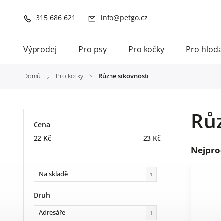
315 686 621
info@petgo.cz
Výprodej
Pro psy
Pro kočky
Pro hlod
Domů
Pro kočky
Různé šikovnosti
/
/
Růz
Cena
22
Kč
23
Kč
Nejpro
Na skladě
1
Druh
Adresáře
1