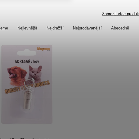
Zobrazit více produk
jeme
Nejlevnější
Nejdražší
Nejprodávanější
Abecedně