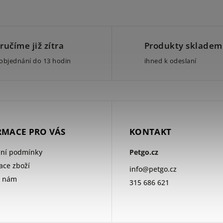
ručíme již zítra
Produkty skladem
 objednání do 13 hodin
ihned k odeslaní
RMACE PRO VÁS
KONTAKT
ní podmínky
Petgo.cz
ce zboží
info
@
petgo.cz
e nám
315 686 621