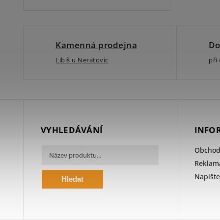
Kamenná prodejna
Do
Libiš u Neratovic
při
VYHLEDÁVÁNÍ
INFO
Obchod
Reklama
Napišt
Hledat