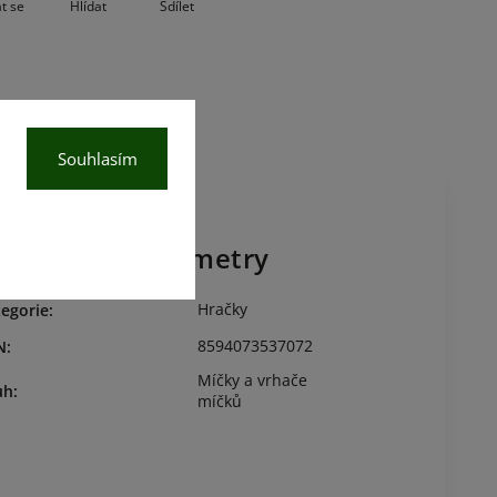
t se
Hlídat
Sdílet
Souhlasím
oplňkové parametry
Hračky
egorie
:
8594073537072
N
:
Míčky a vrhače
uh
:
míčků