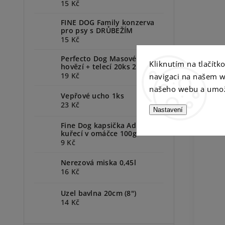
15 Kč
FINE DOG Family konzerva
pro psy s DRŮBEŽÍM
15 Kč
Perfecto Dog Masové plátky
Kliknutím na tlačít
P
hovězí + telecí 20ks 200g
19 Kč
navigaci na našem w
našeho webu a umož
Vepřové ucho 1ks
23 Kč
Nastavení
Fine Dog kapsička Adult
kuřecí v omáčce 100g
9 Kč
Nerezová miska 0,45l
16 Kč
Uzel bavlna 20cm (8")
14 Kč