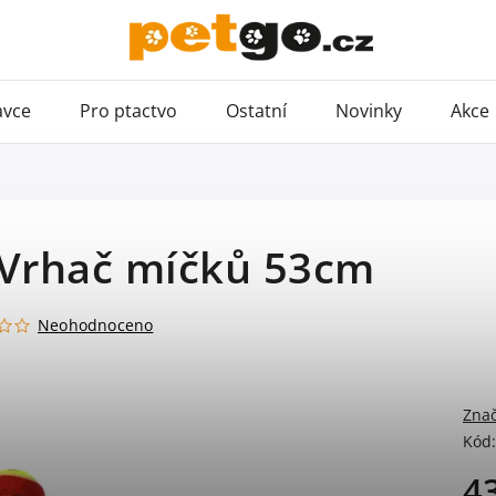
avce
Pro ptactvo
Ostatní
Novinky
Akce
 Vrhač míčků 53cm
Neohodnoceno
Zna
Kód:
4