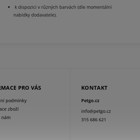
k dispozici v různých barvách (dle momentální
nabídky dodavatele).
RMACE PRO VÁS
KONTAKT
ní podmínky
Petgo.cz
ce zboží
info
@
petgo.cz
e nám
315 686 621