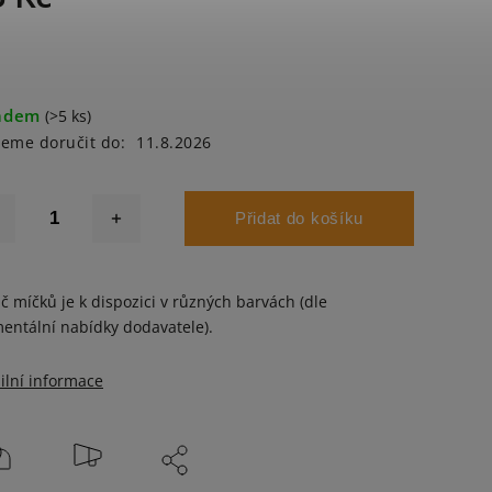
adem
(>5 ks)
eme doručit do:
11.8.2026
Přidat do košíku
č míčků je k dispozici v různých barvách (dle
ntální nabídky dodavatele).
ilní informace