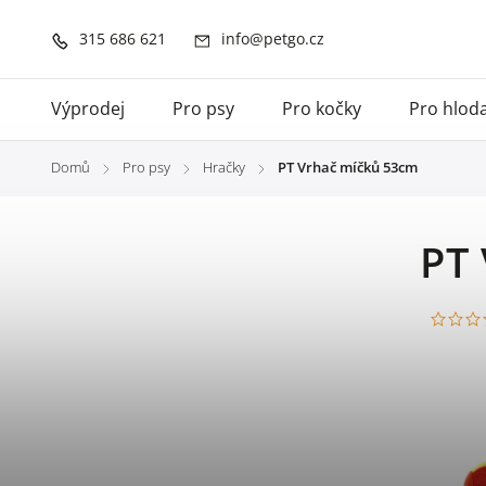
315 686 621
info@petgo.cz
Výprodej
Pro psy
Pro kočky
Pro hlod
Domů
Pro psy
Hračky
PT Vrhač míčků 53cm
/
/
/
PT