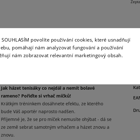
Zepta
ko SOUHLASÍM povolíte používání cookies, které usnadňují
opis
Hodnocení
Diskuze
ebu, pomáhají nám analyzovat fungování a používání
ňují nám zobrazovat relevantní marketingový obsah.
Detailní popis produktu
D
Kat
Jak házet tenisáky co nejdál a nemít bolavé
rameno? Pořiďte si vrhač míčků!
EA
Krátkým tréninkem dosáhnete efektu, ze kterého
Dr
bude Váš aportér naprosto nadšen.
Příjemné je, že se pro míček nemusíte ohýbat - dá se
ze země sebrat samotným vrhačem a házet znovu a
znovu.