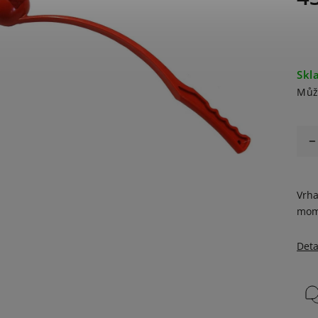
Skl
Můž
Vrha
mome
Deta