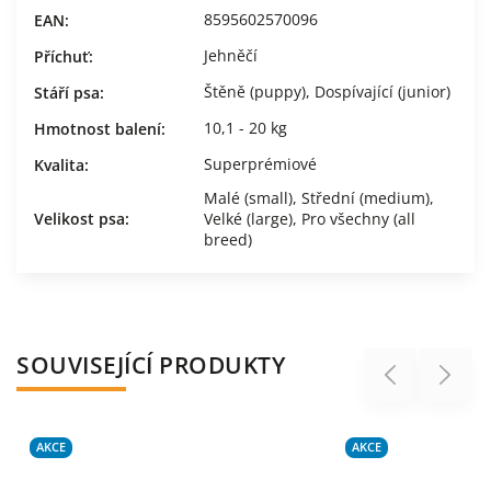
8595602570096
EAN
:
Jehněčí
Příchuť
:
Štěně (puppy)
,
Dospívající (junior)
Stáří psa
:
10,1 - 20 kg
Hmotnost balení
:
Superprémiové
Kvalita
:
Malé (small)
,
Střední (medium)
,
Velikost psa
:
Velké (large)
,
Pro všechny (all
breed)
SOUVISEJÍCÍ PRODUKTY
Previous
Next
AKCE
AKCE