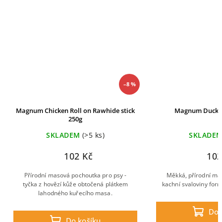
–8 %
Magnum Chicken Roll on Rawhide stick
Magnum Duck sl
250g
SKLADEM
(>5 ks)
SKLADE
102 Kč
102
Přírodní masová pochoutka pro psy -
Měkká, přírodní ma
tyčka z hovězí kůže obtočená plátkem
kachní svaloviny for
lahodného kuřecího masa.
Do 
Do košíku