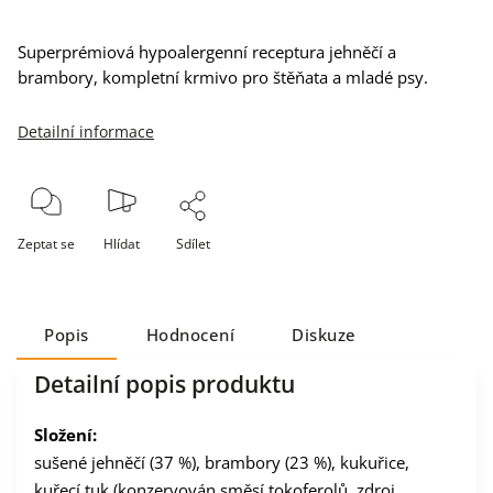
Superprémiová hypoalergenní receptura jehněčí a
brambory, kompletní krmivo pro štěňata a mladé psy.
Detailní informace
Zeptat se
Hlídat
Sdílet
Popis
Hodnocení
Diskuze
Detailní popis produktu
Složení:
sušené jehněčí (37 %), brambory (23 %), kukuřice,
kuřecí tuk (konzervován směsí tokoferolů, zdroj