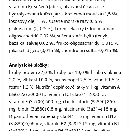
vitamínu E), sušená jablka, pivovarské kvasnice,
hydrolyzovaná kuřecí játra, krevetová moučka (1,5 %),
lososový olej (1 %), sušené mořské řasy (0,5 %),
glukosamin (0,025 %), kořen čekanky (zdroj mannan
oligosacharidů 0,02 %), sušená směs bylin (fenykl,
bazalka, šalvěj 0,02 %), frukto-oligosacharidy (0,015 %),
juka schidigera (0,015 %), chondroitin sulfát (0,015 %).
Analytické složky:
hrubý protein 27,0 %, hrubý tuk 19,0 %, hrubá vláknina
2,0 %, vlhkost 10,0 %, hrubý popel 7,5 %, vápník 1,5 %,
fosfor 1,2 %. Nutriční doplňkové látky v 1 kg: vitamín A
(3a672a) 20000 IU, vitamín D3 (3a671) 2000 IU,
vitamín E (3a700) 600 mg, cholinchlorid (3a890) 850
mg, biotin (3a880) 0,8 mg, niacinamid (3a314) 18 mg,
D-pantothenan vápenatý (3a841) 15 mg, vitamín B12
(3a835) 0,06 mg, vitamín B2 (3a825i) 5 mg, vitamín B1
(3a820) 1,5 mg, vitamín B6 (3a831) 2 mg, kyselina