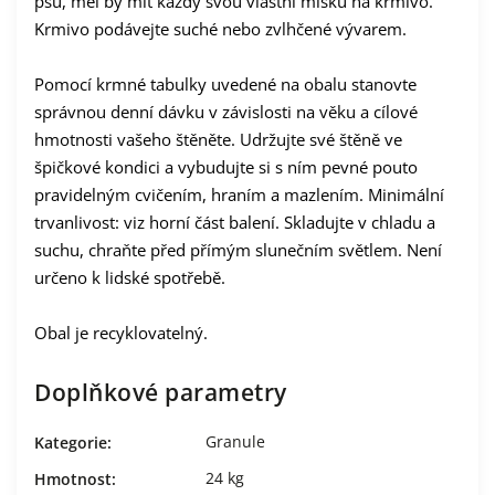
psů, měl by mít každý svou vlastní misku na krmivo.
Krmivo podávejte suché nebo zvlhčené vývarem.
Pomocí krmné tabulky uvedené na obalu stanovte
správnou denní dávku v závislosti na věku a cílové
hmotnosti vašeho štěněte. Udržujte své štěně ve
špičkové kondici a vybudujte si s ním pevné pouto
pravidelným cvičením, hraním a mazlením. Minimální
trvanlivost: viz horní část balení. Skladujte v chladu a
suchu, chraňte před přímým slunečním světlem. Není
určeno k lidské spotřebě.
Obal je recyklovatelný.
Doplňkové parametry
Granule
Kategorie
:
24 kg
Hmotnost
: