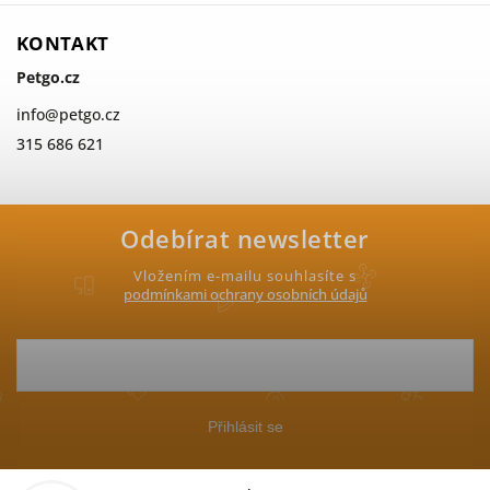
KONTAKT
Petgo.cz
info
@
petgo.cz
315 686 621
Odebírat newsletter
Vložením e-mailu souhlasíte s
podmínkami ochrany osobních údajů
Přihlásit se