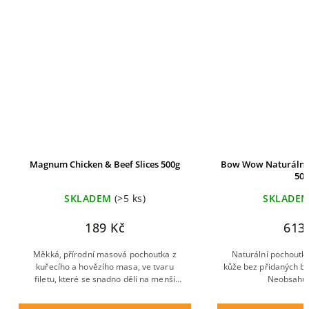
Magnum Chicken & Beef Slices 500g
Bow Wow Naturální T
50k
SKLADEM
(>5 ks)
SKLADE
189 Kč
613
Měkká, přírodní masová pochoutka z
Naturální pochoutka
kuřecího a hovězího masa, ve tvaru
kůže bez přidaných ba
filetu, které se snadno dělí na menší
Neobsahuj
kousky.