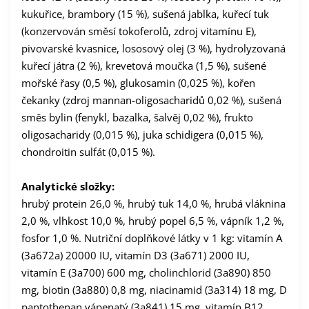
kukuřice, brambory (15 %), sušená jablka, kuřecí tuk
(konzervován směsí tokoferolů, zdroj vitamínu E),
pivovarské kvasnice, lososový olej (3 %), hydrolyzovaná
kuřecí játra (2 %), krevetová moučka (1,5 %), sušené
mořské řasy (0,5 %), glukosamin (0,025 %), kořen
čekanky (zdroj mannan-oligosacharidů 0,02 %), sušená
směs bylin (fenykl, bazalka, šalvěj 0,02 %), frukto
oligosacharidy (0,015 %), juka schidigera (0,015 %),
chondroitin sulfát (0,015 %).
Analytické složky:
hrubý protein 26,0 %, hrubý tuk 14,0 %, hrubá vláknina
2,0 %, vlhkost 10,0 %, hrubý popel 6,5 %, vápník 1,2 %,
fosfor 1,0 %. Nutriční doplňkové látky v 1 kg: vitamín A
(3a672a) 20000 IU, vitamín D3 (3a671) 2000 IU,
vitamín E (3a700) 600 mg, cholinchlorid (3a890) 850
mg, biotin (3a880) 0,8 mg, niacinamid (3a314) 18 mg, D
pantothenan vápenatý (3a841) 15 mg, vitamín B12