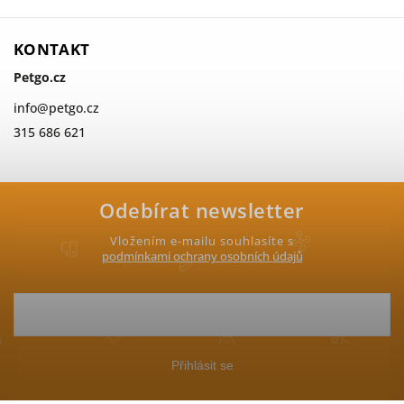
KONTAKT
Petgo.cz
info
@
petgo.cz
315 686 621
Odebírat newsletter
Vložením e-mailu souhlasíte s
podmínkami ochrany osobních údajů
Přihlásit se