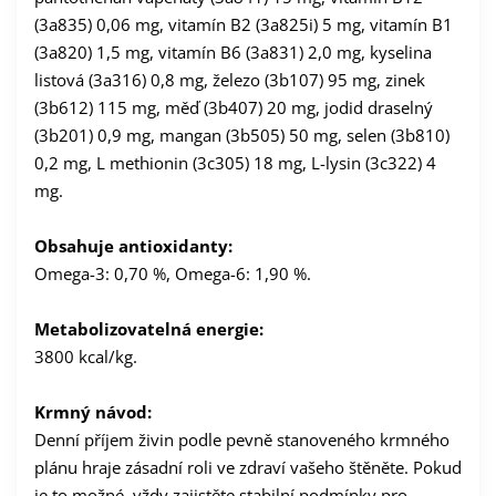
(3a835) 0,06 mg, vitamín B2 (3a825i) 5 mg, vitamín B1
(3a820) 1,5 mg, vitamín B6 (3a831) 2,0 mg, kyselina
listová (3a316) 0,8 mg, železo (3b107) 95 mg, zinek
(3b612) 115 mg, měď (3b407) 20 mg, jodid draselný
(3b201) 0,9 mg, mangan (3b505) 50 mg, selen (3b810)
0,2 mg, L methionin (3c305) 18 mg, L-lysin (3c322) 4
mg.
Obsahuje antioxidanty:
Omega-3: 0,70 %, Omega-6: 1,90 %.
Metabolizovatelná energie:
3800 kcal/kg.
Krmný návod:
Denní příjem živin podle pevně stanoveného krmného
plánu hraje zásadní roli ve zdraví vašeho štěněte. Pokud
je to možné, vždy zajistěte stabilní podmínky pro