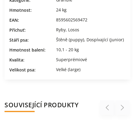
Kategorie
:
24 kg
Hmotnost
:
8595602569472
EAN
:
Ryby
,
Losos
Příchuť
:
Štěně (puppy)
,
Dospívající (junior)
Stáří psa
:
10,1 - 20 kg
Hmotnost balení
:
Superprémiové
Kvalita
:
Velké (large)
Velikost psa
:
SOUVISEJÍCÍ PRODUKTY
Previous
Next