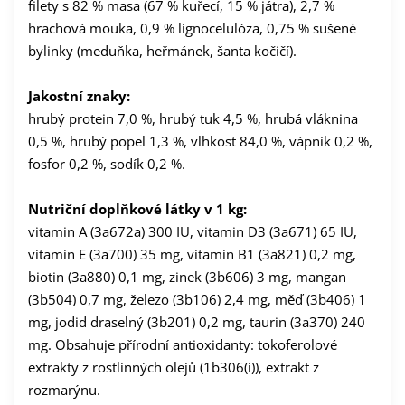
filety s 82 % masa (67 % kuřecí, 15 % játra), 2,7 %
hrachová mouka, 0,9 % lignocelulóza, 0,75 % sušené
bylinky (meduňka, heřmánek, šanta kočičí).
Jakostní znaky:
hrubý protein 7,0 %, hrubý tuk 4,5 %, hrubá vláknina
0,5 %, hrubý popel 1,3 %, vlhkost 84,0 %, vápník 0,2 %,
fosfor 0,2 %, sodík 0,2 %.
Nutriční doplňkové látky v 1 kg:
vitamin A (3a672a) 300 IU, vitamin D3 (3a671) 65 IU,
vitamin E (3a700) 35 mg, vitamin B1 (3a821) 0,2 mg,
biotin (3a880) 0,1 mg, zinek (3b606) 3 mg, mangan
(3b504) 0,7 mg, železo (3b106) 2,4 mg, měď (3b406) 1
mg, jodid draselný (3b201) 0,2 mg, taurin (3a370) 240
mg. Obsahuje přírodní antioxidanty: tokoferolové
extrakty z rostlinných olejů (1b306(i)), extrakt z
rozmarýnu.