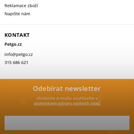
Reklamace zboží
Napište nám
KONTAKT
Petgo.cz
info
@
petgo.cz
315 686 621
Odebírat newsletter
Vložením e-mailu souhlasíte s
podmínkami ochrany osobních údajů