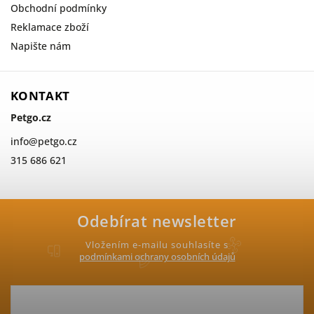
Obchodní podmínky
Reklamace zboží
Napište nám
KONTAKT
Petgo.cz
info
@
petgo.cz
315 686 621
Odebírat newsletter
Vložením e-mailu souhlasíte s
podmínkami ochrany osobních údajů