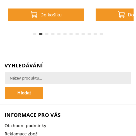
glukosamin, chondroitin a kyselinu
hyaluronovou. Vybrali jsme ty
Do košíku
Do 
nejkvalitnější ingredience, abychom
zajistili, že vaši...
VYHLEDÁVÁNÍ
Hledat
INFORMACE PRO VÁS
Obchodní podmínky
Reklamace zboží