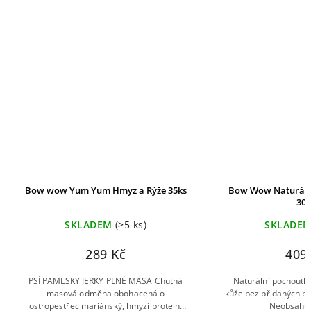
Bow wow Yum Yum Hmyz a Rýže 35ks
Bow Wow Naturální
30k
SKLADEM
(>5 ks)
SKLADE
289 Kč
409
PSÍ PAMLSKY JERKY PLNÉ MASA Chutná
Naturální pochoutka
masová odměna obohacená o
kůže bez přidaných ba
ostropestřec mariánský, hmyzí protein,
Neobsahuj