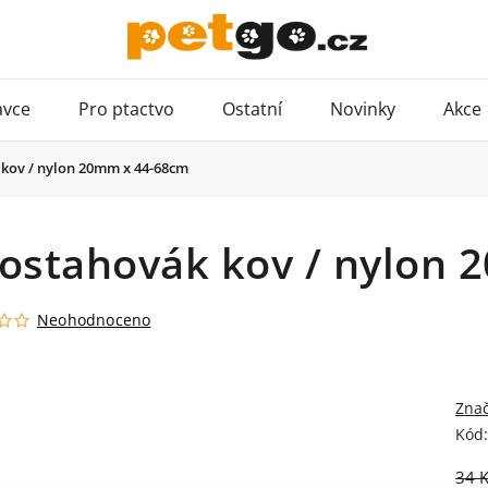
avce
Pro ptactvo
Ostatní
Novinky
Akce
kov / nylon 20mm x 44-68cm
lostahovák kov / nylon
Neohodnoceno
Zna
Kód:
34 