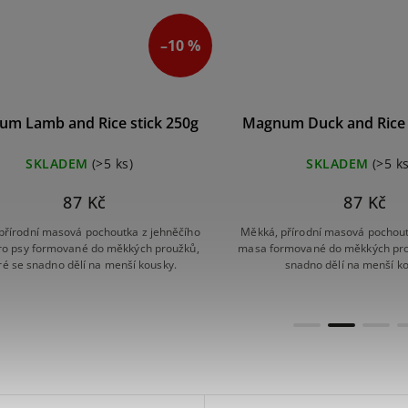
–10 %
m Lamb and Rice stick 250g
Magnum Duck and Rice 
SKLADEM
(>5 ks)
SKLADEM
(>5 ks
87 Kč
87 Kč
přírodní masová pochoutka z jehněčího
Měkká, přírodní masová pochout
o psy formované do měkkých proužků,
masa formované do měkkých prou
ré se snadno dělí na menší kousky.
snadno dělí na menší ko