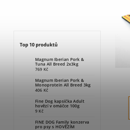
Top 10 produktů
Magnum Iberian Pork &
Tuna All Breed 2x3kg
769 Kč
Magnum Iberian Pork &
Monoprotein All Breed 3kg
406 Kč
Fine Dog kapsička Adult
hovězí v omáčce 100g
9 Kč
FINE DOG Family konzerva
pro psy s HOVĚZÍM