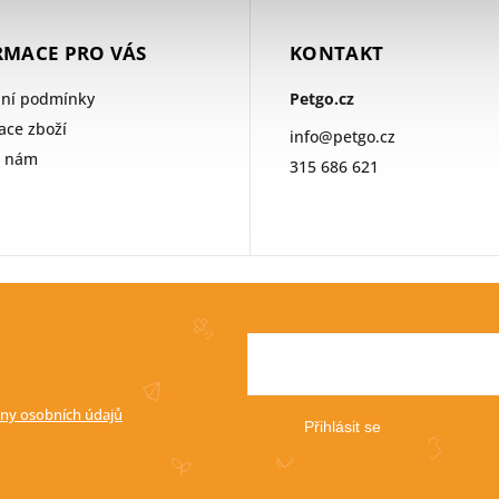
RMACE PRO VÁS
KONTAKT
ní podmínky
Petgo.cz
ce zboží
info
@
petgo.cz
e nám
315 686 621
ny osobních údajů
Přihlásit se