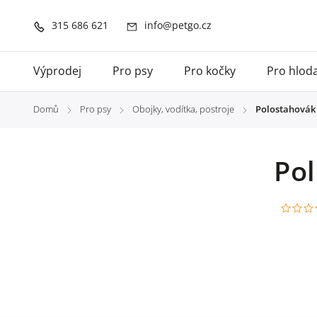
315 686 621
info@petgo.cz
Výprodej
Pro psy
Pro kočky
Pro hlod
Domů
Pro psy
Obojky, vodítka, postroje
Polostahovák 
/
/
/
Po