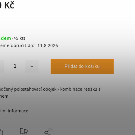
0 Kč
adem
(>5 ks)
eme doručit do:
11.8.2026
Přidat do košíku
dčený polostahovací obojek - kombinace řetízku s
onem
ilní informace