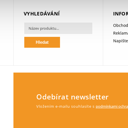
VYHLEDÁVÁNÍ
INFO
Obchod
Reklama
Napišt
Hledat
Odebírat newsletter
Vložením e-mailu souhlasíte s
podmínkami ochra