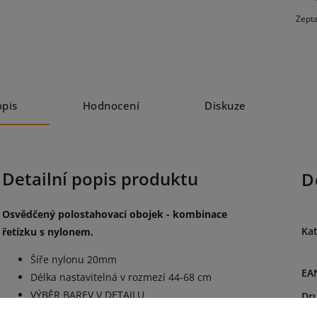
Zepta
opis
Hodnocení
Diskuze
Detailní popis produktu
D
Osvědčený polostahovací obojek - kombinace
Kat
řetízku s nylonem.
Šíře nylonu 20mm
EA
Délka nastavitelná v rozmezí 44-68 cm
VÝBĚR BAREV V DETAILU
Dr