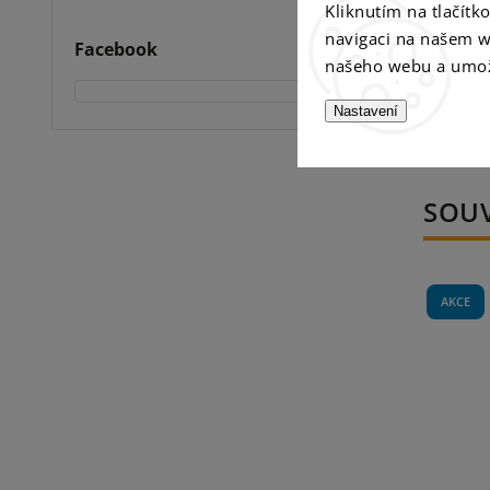
Kliknutím na tlačít
navigaci na našem w
Facebook
našeho webu a umož
Nastavení
SOUV
AKCE