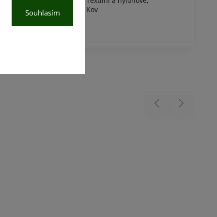
Textilní a nylonové
,
eriál
:
Kov
Souhlasím
Previous
Next