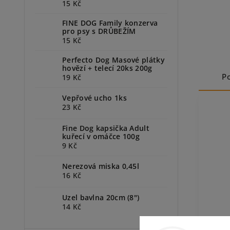
15 Kč
FINE DOG Family konzerva
pro psy s DRŮBEŽÍM
15 Kč
Perfecto Dog Masové plátky
hovězí + telecí 20ks 200g
P
19 Kč
Vepřové ucho 1ks
23 Kč
Fine Dog kapsička Adult
kuřecí v omáčce 100g
9 Kč
Nerezová miska 0,45l
16 Kč
Uzel bavlna 20cm (8")
14 Kč