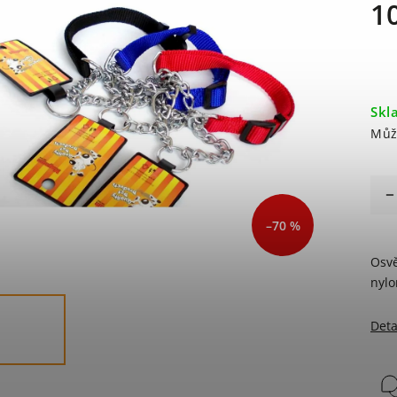
1
Skl
Můž
–70 %
Osvě
nyl
Deta