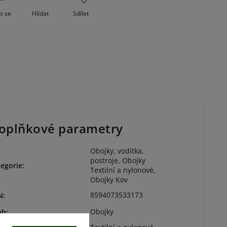
t se
Hlídat
Sdílet
oplňkové parametry
Obojky, vodítka,
postroje
,
Obojky
egorie
:
Textilní a nylonové
,
Obojky Kov
8594073533173
N
:
Obojky
uh
: