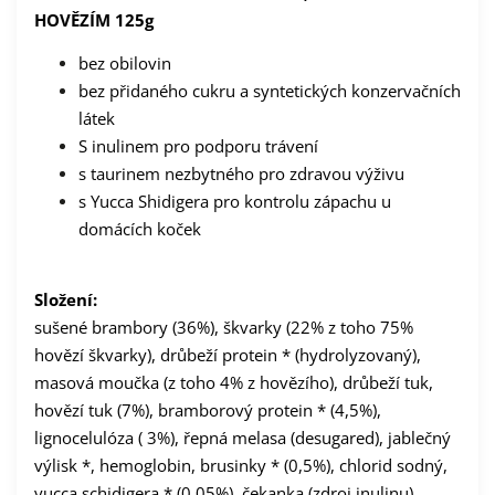
HOVĚZÍM 125g
bez obilovin
bez přidaného cukru a syntetických konzervačních
látek
S inulinem pro podporu trávení
s taurinem nezbytného pro zdravou výživu
s Yucca Shidigera pro kontrolu zápachu u
domácích koček
Složení:
sušené brambory (36%), škvarky (22% z toho 75%
hovězí škvarky), drůbeží protein * (hydrolyzovaný),
masová moučka (z toho 4% z hovězího), drůbeží tuk,
hovězí tuk (7%), bramborový protein * (4,5%),
lignocelulóza ( 3%), řepná melasa (desugared), jablečný
výlisk *, hemoglobin, brusinky * (0,5%), chlorid sodný,
yucca schidigera * (0,05%), čekanka (zdroj inulinu)