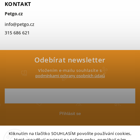
KONTAKT
Petgo.cz
info
@
petgo.cz
315 686 621
Odebírat newsletter
Vložením e-mailu souhlasíte s
podmínkami ochrany osobních údajů
Přihlásit se
Kliknutím na tlačítko SOUHLASÍM povolíte používání cookies,
které usnadňují navigaci na našem webu, pomáhají nám