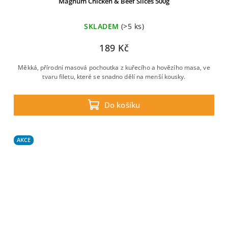
Magnum Chicken & Beef Slices 500g
SKLADEM
(>5 ks)
189 Kč
Měkká, přírodní masová pochoutka z kuřecího a hovězího masa, ve
tvaru filetu, které se snadno dělí na menší kousky.
Do košíku
AKCE