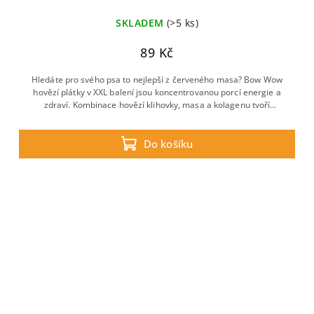
SKLADEM
(>5 ks)
89 Kč
Hledáte pro svého psa to nejlepší z červeného masa? Bow Wow
hovězí plátky v XXL balení jsou koncentrovanou porcí energie a
zdraví. Kombinace hovězí klihovky, masa a kolagenu tvoří
neodolatelnou pochoutku, která podporuje svaly i...
Do košíku