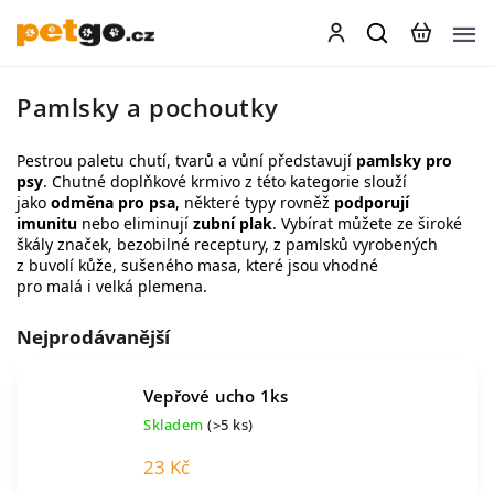
Pamlsky a pochoutky
Pestrou paletu chutí, tvarů a vůní představují
pamlsky pro
psy
. Chutné doplňkové krmivo z této kategorie slouží
jako
odměna pro psa
, některé typy rovněž
podporují
imunitu
nebo eliminují
zubní plak
. Vybírat můžete ze široké
škály značek,
bezobilné receptury
, z pamlsků vyrobených
z
buvolí kůže
,
sušeného masa
, které jsou vhodné
pro
malá
i
velká plemena
.
Nejprodávanější
Vepřové ucho 1ks
Skladem
(>5 ks)
23 Kč