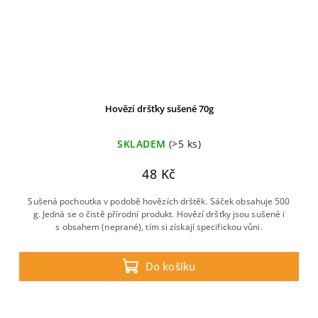
Hovězí dršťky sušené 70g
SKLADEM
(>5 ks)
48 Kč
Sušená pochoutka v podobě hovězích drštěk. Sáček obsahuje 500
g. Jedná se o čistě přírodní produkt. Hovězí dršťky jsou sušené i
s obsahem (neprané), tím si získají specifickou vůni.
Do košíku