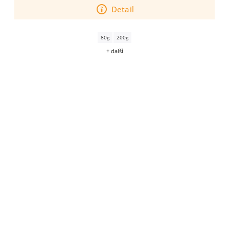
Detail
80g
200g
+ další