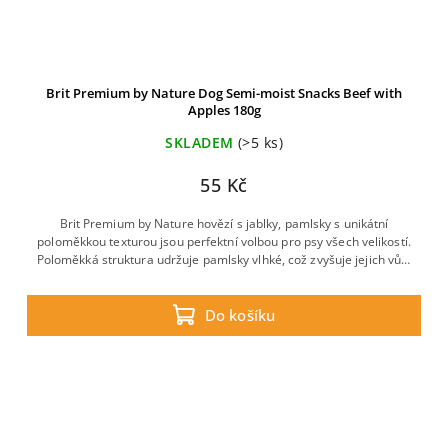
Brit Premium by Nature Dog Semi-moist Snacks Beef with
Apples 180g
SKLADEM
(>5 ks)
55 Kč
Brit Premium by Nature hovězí s jablky, pamlsky s unikátní
poloměkkou texturou jsou perfektní volbou pro psy všech velikostí.
Poloměkká struktura udržuje pamlsky vlhké, což zvyšuje jejich vůni
i chuť.
Do košíku