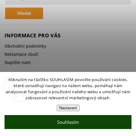
Hledat
INFORMACE PRO VÁS
Obchodní podmínky
Reklamace zboží
Napište nám
Kliknutím na tlačítko SOUHLASÍM povolíte používání cookies,
KONTAKT
které usnadňují navigaci na našem webu, pomáhají nám
analyzovat fungování a používání našeho webu a umožňují nám
Petgo.cz
zobrazovat relevantní marketingový obsah.
info
@
petgo.cz
Nastavení
315 686 621
Souhlasím