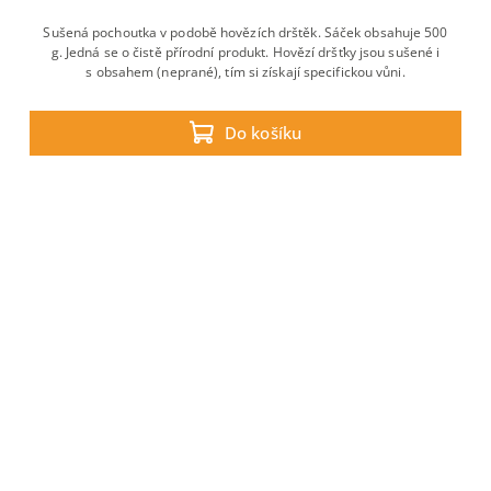
Sušená pochoutka v podobě hovězích drštěk. Sáček obsahuje 500
g. Jedná se o čistě přírodní produkt. Hovězí dršťky jsou sušené i
s obsahem (neprané), tím si získají specifickou vůni.
Do košíku